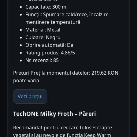
Capacitate: 300 ml
Funcții: Spumare cald/rece, încălzire,
menținere temperatură
Material: Metal
Culoare: Negru
Oprire automată: Da
Rating produs: 4.86/5
Nr. recenzii: 85
Prețuri Preț la momentul datelor: 219.62 RON;
poate varia.
Vezi prețul
TechONE Milky Froth – Păreri
Recomandat pentru cei care folosesc lapte
vegetal și au nevoie de funcția Keep Warm