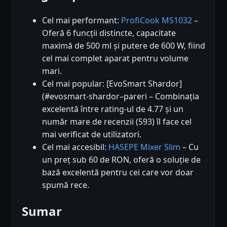
Cel mai performant:
ProfiCook MS1032
–
Oferă 6 funcții distincte, capacitate
maximă de 500 ml și putere de 600 W, fiind
cel mai complet aparat pentru volume
mari.
Cel mai popular: [EvoSmart Shardor]
(#evosmart-shardor–pareri – Combinația
excelentă între rating-ul de 4.77 și un
număr mare de recenzii (593) îl face cel
mai verificat de utilizatori.
Cel mai accesibil:
HASEPE Mixer Slim
– Cu
un preț sub 60 de RON, oferă o soluție de
bază excelentă pentru cei care vor doar
spumă rece.
Sumar