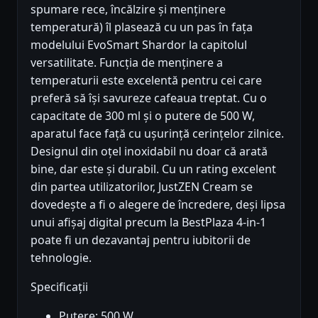
spumare rece, încălzire și menținere
temperatură) îl plasează cu un pas în fața
modelului EvoSmart Shardor la capitolul
versatilitate. Funcția de menținere a
temperaturii este excelentă pentru cei care
preferă să își savureze cafeaua treptat. Cu o
capacitate de 300 ml și o putere de 500 W,
aparatul face față cu ușurință cerințelor zilnice.
Designul din oțel inoxidabil nu doar că arată
bine, dar este și durabil. Cu un rating excelent
din partea utilizatorilor, JustZEN Cream se
dovedește a fi o alegere de încredere, deși lipsa
unui afișaj digital precum la BestPlaza 4-in-1
poate fi un dezavantaj pentru iubitorii de
tehnologie.
Specificații
Putere: 500 W