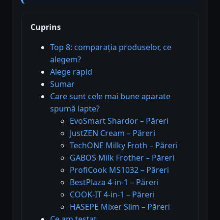
Cuprins
Top 8: comparația produselor, ce
alegem?
Alege rapid
Sumar
Care sunt cele mai bune aparate
spumă lapte?
EvoSmart Shardor – Păreri
JustZEN Cream – Păreri
TechONE Milky Froth – Păreri
GABOS Milk Frother – Păreri
ProfiCook MS1032 – Păreri
BestPlaza 4-in-1 – Păreri
COOK-IT 4-in-1 – Păreri
HASEPE Mixer Slim – Păreri
Ce am testat