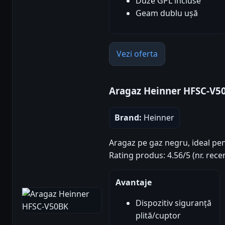
Duze GPL incluse
Geam dublu ușă
Vezi oferta
Aragaz Heinner HFSC-V5
Brand:
Heinner
Aragaz pe gaz negru, ideal pen
Rating produs: 4.56/5 (nr. recen
Avantaje
Dispozitiv siguranță
plită/cuptor