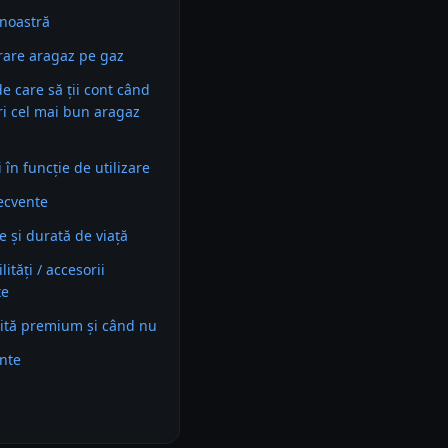
noastră
are aragaz pe gaz
 de care să ții cont când
ri cel mai bun aragaz
în funcție de utilizare
recvente
e și durată de viață
ități / accesorii
te
ită premium și când nu
ente