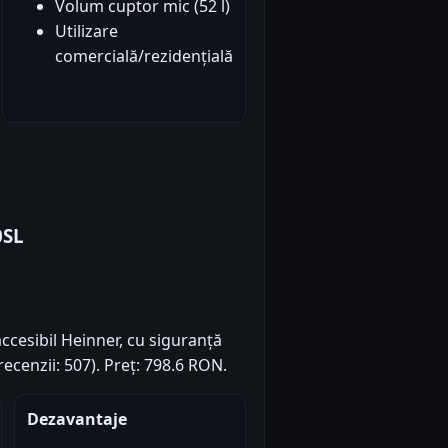
Volum cuptor mic (52 l)
Utilizare
comercială/rezidențială
0SL
ccesibil Heinner, cu siguranță
recenzii: 507). Preț: 798.6 RON.
Dezavantaje