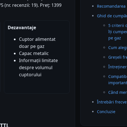
 (nr. recenzii: 19). Preț: 1399
Recomandarea 
Ghid de cumpăr
5 criterii
Dezavantaje
îți cumpe
pe gaz
Cuptor alimentat
doar pe gaz
Cum alegi 
Capac metalic
Greșeli f
Informații limitate
Întreținer
despre volumul
cuptorului
Compatibil
importan
Când mer
Întrebări frecv
Concluzie
DTTL