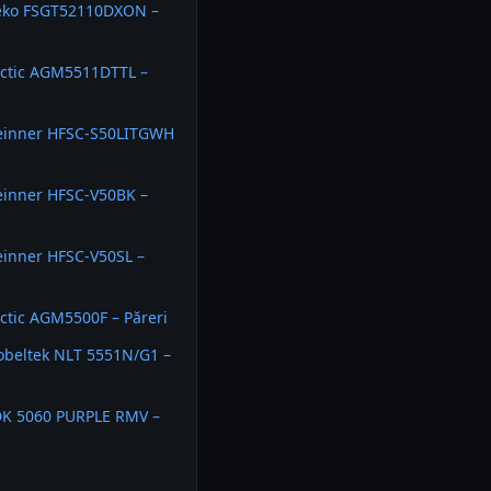
eko FSGT52110DXON –
rctic AGM5511DTTL –
einner HFSC-S50LITGWH
einner HFSC-V50BK –
einner HFSC-V50SL –
ctic AGM5500F – Păreri
obeltek NLT 5551N/G1 –
DK 5060 PURPLE RMV –