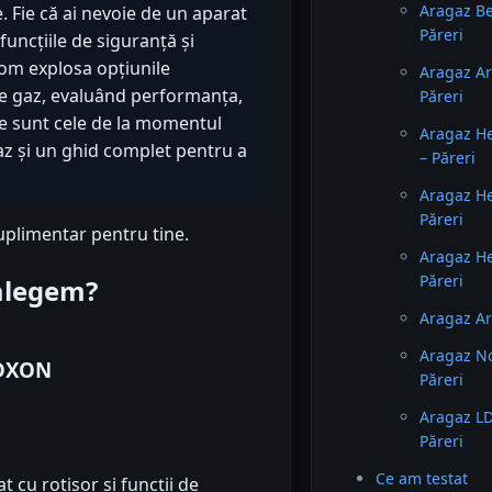
Aragaz B
 Fie că ai nevoie de un aparat
Păreri
uncțiile de siguranță și
 vom explosa opțiunile
Aragaz A
pe gaz, evaluând performanța,
Păreri
ate sunt cele de la momentul
Aragaz H
gaz și un ghid complet pentru a
– Păreri
Aragaz H
Păreri
uplimentar pentru tine.
Aragaz H
Păreri
 alegem?
Aragaz Ar
Aragaz N
0DXON
Păreri
Aragaz L
Păreri
Ce am testat
 cu rotisor și funcții de