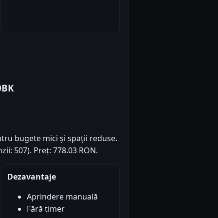
0BK
tru bugete mici și spații reduse.
zii: 507). Preț: 778.03 RON.
Dezavantaje
Aprindere manuală
Fără timer