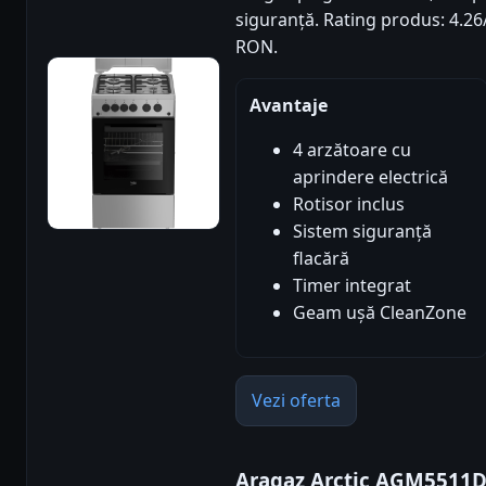
siguranță. Rating produs: 4.26/5
RON.
Avantaje
4 arzătoare cu
aprindere electrică
Rotisor inclus
Sistem siguranță
flacără
Timer integrat
Geam ușă CleanZone
Vezi oferta
Aragaz Arctic AGM5511