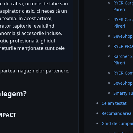
RYER Car
ele de cafea, urmele de labe sau
Păreri
aspirator clasic, ci necesită un
textilă. În acest articol,
RYER Carp
tor tapiterie, evaluând
Păreri
nomia și accesorile incluse.
SeveShop 
luție profesională, ghidul
RYER PRO 
prețurile menționate sunt cele
Karcher 
Păreri
n partea magazinelor partenere,
RYER Comp
SeveShop 
 alegem?
Smarty Tu
Ce am testat
Recomandarea 
OMPACT
Ghid de cumpăra