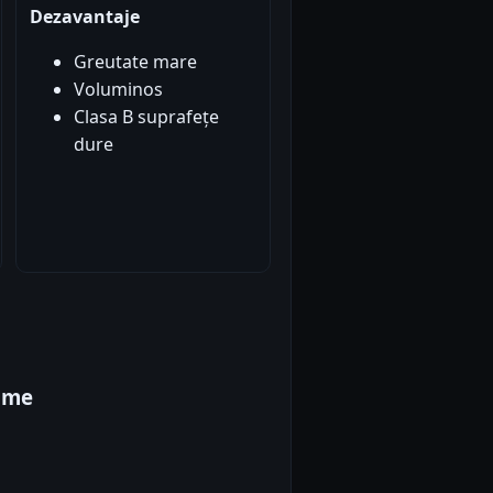
Dezavantaje
Greutate mare
Voluminos
Clasa B suprafețe
dure
ome