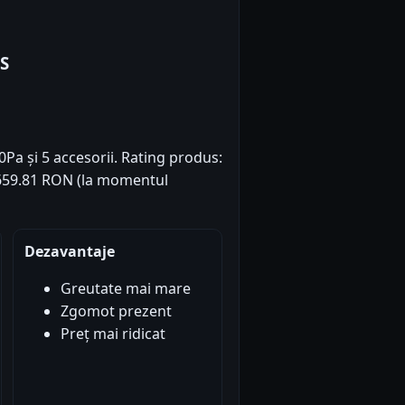
S
a și 5 accesorii. Rating produs:
ț: 659.81 RON (la momentul
Dezavantaje
Greutate mai mare
Zgomot prezent
Preț mai ridicat