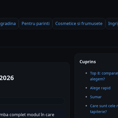
 gradina
Pentru parinti
Cosmetice si frumusete
Ingri
Cuprins
Top 8: comparaț
 2026
alegem?
Alege rapid
Sumar
Care sunt cele 
tapiterie?
himba complet modul în care