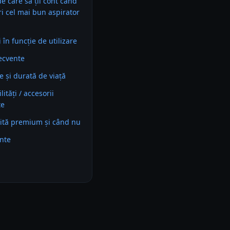
 de care să ții cont când
ri cel mai bun aspirator
în funcție de utilizare
recvente
e și durată de viață
ități / accesorii
te
ită premium și când nu
ente