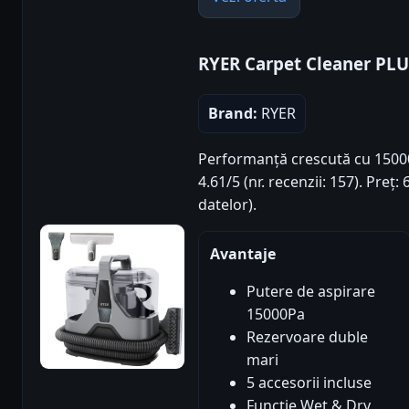
RYER Carpet Cleaner PLU
Brand:
RYER
Performanță crescută cu 15000P
4.61/5 (nr. recenzii: 157). Pre
datelor).
Avantaje
Putere de aspirare
15000Pa
Rezervoare duble
mari
5 accesorii incluse
Funcție Wet & Dry