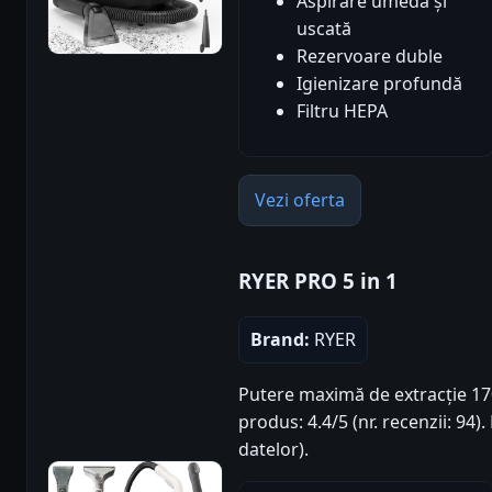
Aspirare umedă și
uscată
Rezervoare duble
Igienizare profundă
Filtru HEPA
Vezi oferta
RYER PRO 5 in 1
Brand:
RYER
Putere maximă de extracție 17
produs: 4.4/5 (nr. recenzii: 94
datelor).