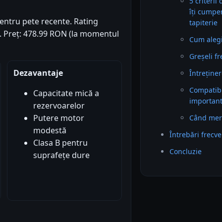
5 criterii
îți cumpe
pentru pete recente. Rating
tapiterie
2). Preț: 478.99 RON (la momentul
Cum alegi 
Greșeli f
Dezavantaje
Întreținer
Compatibil
Capacitate mică a
importan
rezervoarelor
Putere motor
Când mer
modestă
Întrebări frecv
Clasa B pentru
Concluzie
suprafețe dure