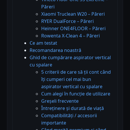
Păreri
Xiaomi Truclean W20 – Păreri
RYER DualForce – Păreri
Heinner ONE4FLOOR – Păreri
Rowenta X-Clean 4 – Păreri
Ce am testat
Recomandarea noastră
Ghid de cumpărare aspirator vertical
cu spalare
5 criterii de care să ții cont când
îți cumperi cel mai bun
aspirator vertical cu spalare
Cum alegi în funcție de utilizare
Greșeli frecvente
Întreținere și durată de viață
Compatibilități / accesorii
importante
Când merită premium și când