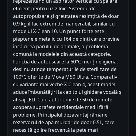
reprezentând un aspirator vertical cu spalare
eficient pentru uz zilnic. Sistemul de
autopropulsare și greutatea resimțită de doar
0.9 kg îl fac extrem de manevrabil, similar cu
modelul X-Clean 10. Un punct forte este
pieptenele metalic cu 164 de dinți care previne
încâlcirea părului de animale, o problemă
comună la modelele din această categorie.
Funcția de autouscare la 60°C menține igiena,
deși nu atinge temperaturile de sterilizare de
100°C oferite de Mova M50 Ultra. Comparativ
cu varianta mai veche X-Clean 4, acest model
aduce îmbunătățiri la capitolul ghidare vocală și
afișaj LED. Cu o autonomie de 50 de minute,
acoperă suprafețe rezidențiale medii fără
probleme. Principalul dezavantaj rămâne
rezervorul de apă murdar de doar 0.5L, care
necesită golire frecventă la pete mari.