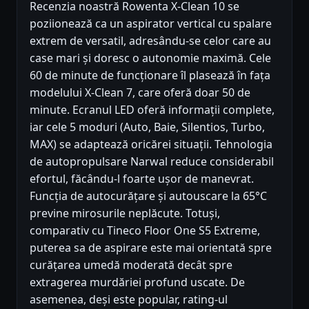
Recenzia noastră Rowenta X-Clean 10 se
poziionează ca un aspirator vertical cu spalare
extrem de versatil, adresându-se celor care au
case mari și doresc o autonomie maximă. Cele
60 de minute de funcționare îl plasează în fața
modelului X-Clean 7, care oferă doar 50 de
minute. Ecranul LED oferă informații complete,
iar cele 5 moduri (Auto, Baie, Silentios, Turbo,
MAX) se adaptează oricărei situații. Tehnologia
de autopropulsare Narwal reduce considerabil
efortul, făcându-l foarte ușor de manevrat.
Funcția de autocurățare și autouscare la 65°C
previne mirosurile neplăcute. Totuși,
comparativ cu Tineco Floor One S5 Extreme,
puterea sa de aspirare este mai orientată spre
curățarea umedă moderată decât spre
extragerea murdăriei profund uscate. De
asemenea, deși este popular, rating-ul