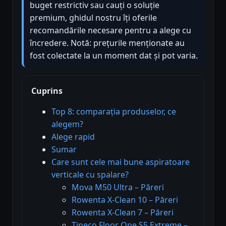
buget restrictiv sau cauți o soluție
premium, ghidul nostru îți oferile
recomandările necesare pentru a alege cu
încredere. Notă: prețurile menționate au
fost colectate la un moment dat și pot varia.
Cuprins
Top 8: comparația produselor, ce
alegem?
Alege rapid
Sumar
Care sunt cele mai bune aspiratoare
verticale cu spalare?
Mova M50 Ultra – Păreri
Rowenta X-Clean 10 – Păreri
Rowenta X-Clean 7 – Păreri
Tineco Floor One S5 Extreme –