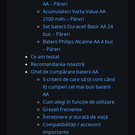
AA – Păreri
Acumulatori Varta Value AA
2100 mAh – Păreri
Set baterii Duracell Basic AA 24
buc – Păreri
Baterii Philips Alcaline AA 4 buc
– Păreri
Ce am testat
Recomandarea noastră
Ghid de cumpărare baterii AA
5 criterii de care să ții cont când
îți cumperi cel mai bun baterii
AA
Cum alegi în funcție de utilizare
Greșeli frecvente
Întreținere și durată de viață
Compatibilități / accesorii
importante