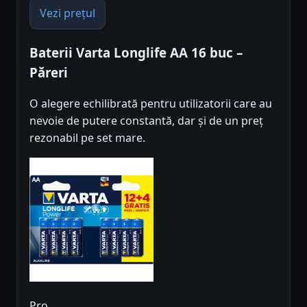
Vezi prețul
Baterii Varta Longlife AA 16 buc –
Păreri
O alegere echilibrată pentru utilizatorii care au
nevoie de putere constantă, dar și de un preț
rezonabil pe set mare.
Pro