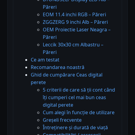
Păreri
EOM 11.4 inchi RGB – Păreri
ZGGZERG 9 inchi Alb – Păreri
OEM Proiectie Laser Neagra –
Păreri
Leccik 30x30 cm Albastru –
Păreri
Ce am testat
Recomandarea noastră
Ghid de cumpărare Ceas digital
perete
5 criterii de care să ții cont când
îți cumperi cel mai bun ceas
digital perete
Cum alegi în funcție de utilizare
Greșeli frecvente
Întreținere și durată de viață
Compatibilități / accesorii