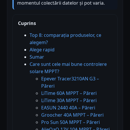
momentul colectării datelor și pot varia.
Cuprins
Top 8: comparația produselor, ce
alegem?
Alege rapid
Sumar
Care sunt cele mai bune controlere
solare MPPT?
Epever Tracer3210AN G3 –
Păreri
LiTime 60A MPPT – Păreri
LiTime 30A MPPT – Păreri
EASUN 2440 40A – Păreri
Groocher 40A MPPT – Păreri
Pro Sun 50A MPPT – Păreri
AjieQaQ 12V 10A MPPT – Păreri