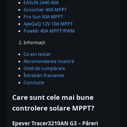
EASUN 2440 40A
Groocher 40A MPPT
Pro Sun 50A MPPT
AjieQaQ 12V 10A MPPT
PowMr 40A MPPT/PWM
Informații
Ce am testat
Recomandarea noastră
Ghid de cumpărare
Întrebări frecvente
Concluzie
Care sunt cele mai bune
controlere solare MPPT?
Epever Tracer3210AN G3 – Păreri