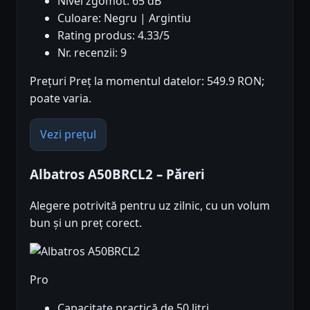
Nivel zgomot: 65 dB
Culoare: Negru | Argintiu
Rating produs: 4.33/5
Nr. recenzii: 9
Prețuri Preț la momentul datelor: 549.9 RON;
poate varia.
Vezi prețul
Albatros A50BRCL2 – Păreri
Alegere potrivită pentru uz zilnic, cu un volum
bun și un preț corect.
Pro
Capacitate practică de 50 litri