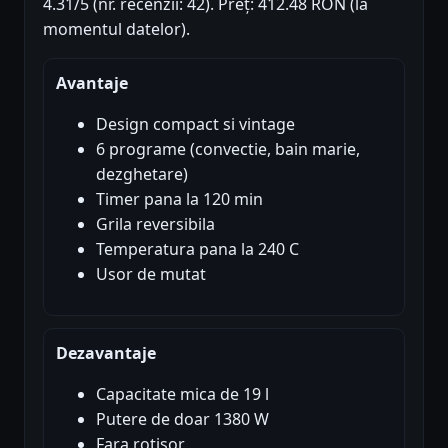
4.31/5 (nr. recenzii: 42). Preț: 412.48 RON (la
momentul datelor).
Avantaje
Design compact si vintage
6 programe (convectie, bain marie,
dezghetare)
Timer pana la 120 min
Grila reversibila
Temperatura pana la 240 C
Usor de mutat
Dezavantaje
Capacitate mica de 19 l
Putere de doar 1380 W
Fara rotisor