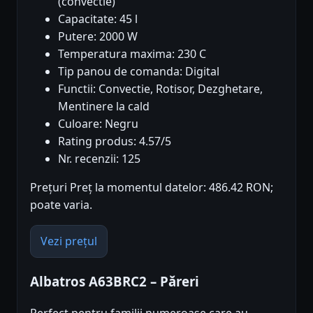
(convectie)
Capacitate: 45 l
Putere: 2000 W
Temperatura maxima: 230 C
Tip panou de comanda: Digital
Functii: Convectie, Rotisor, Dezghetare,
Mentinere la cald
Culoare: Negru
Rating produs: 4.57/5
Nr. recenzii: 125
Prețuri Preț la momentul datelor: 486.42 RON;
poate varia.
Vezi prețul
Albatros A63BRC2 – Păreri
Perfect pentru familii numeroase care au