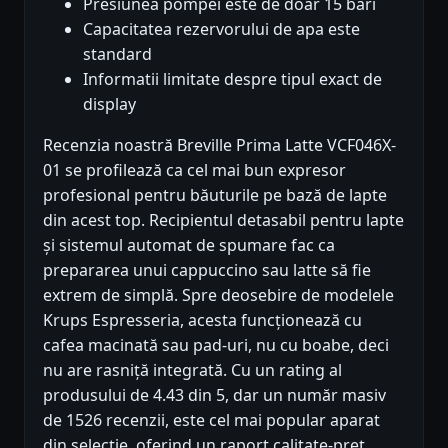
Presiunea pompei este de doar 15 bari
Capacitatea rezervorului de apa este
standard
Informatii limitate despre tipul exact de
display
Recenzia noastră Breville Prima Latte VCF046X-
01 se profilează ca cel mai bun expresor
profesional pentru băuturile pe bază de lapte
din acest top. Recipientul detasabil pentru lapte
și sistemul automat de spumare fac ca
prepararea unui cappuccino sau latte să fie
extrem de simplă. Spre deosebire de modelele
Krups Espresseria, acesta funcționează cu
cafea macinată sau pad-uri, nu cu boabe, deci
nu are rasniță integrată. Cu un rating al
produsului de 4.43 din 5, dar un număr masiv
de 1526 recenzii, este cel mai popular aparat
din selecție, oferind un raport calitate-preț