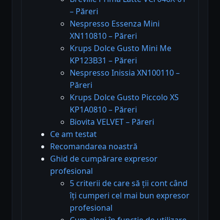
– Păreri
Nespresso Essenza Mini
XN110810 – Păreri
Krups Dolce Gusto Mini Me
KP123B31 – Păreri
Nespresso Inissia XN100110 –
Păreri
Krups Dolce Gusto Piccolo XS
KP1A0810 – Păreri
Biovita VELVET – Păreri
Ce am testat
Recomandarea noastră
Ghid de cumpărare expresor
profesional
5 criterii de care să ții cont când
îți cumperi cel mai bun expresor
profesional
Cum alegi în funcție de utilizare