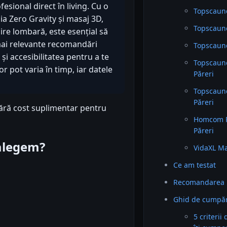
sional direct în living. Cu o
Topscaune
gia Zero Gravity și masaj 3D,
Topscaune
zire lombară, este esențial să
e mai relevante recomandări
Topscaune
i accesibilitatea pentru a te
Topscaune
r pot varia în timp, iar datele
Păreri
Topscaune
Păreri
fără cost suplimentar pentru
Homcom R
Păreri
 alegem?
VidaXL Mas
Ce am testat
Recomandarea 
Ghid de cumpăr
5 criterii