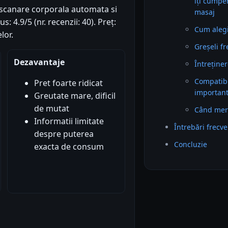
îți cumper
scanare corporala automata si
masaj
: 4.9/5 (nr. recenzii: 40). Preț:
Cum alegi 
lor.
Greșeli f
Dezavantaje
Întreținer
Compatibil
Pret foarte ridicat
importan
Greutate mare, dificil
de mutat
Când mer
Informatii limitate
Întrebări frecv
despre puterea
Concluzie
exacta de consum