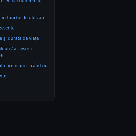
i cel mai bun fotoliu
în funcție de utilizare
recvente
e și durată de viață
ități / accesorii
te
ită premium și când nu
ente