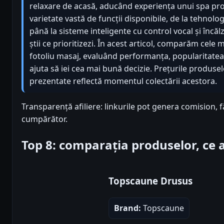
relaxare de acasă, aducând experiența unui spa profe
varietate vastă de funcții disponibile, de la tehnolo
până la sisteme inteligente cu control vocal și încăl
știi ce prioritizezi. În acest articol, comparăm cel
fotoliu masaj, evaluând performanța, popularitatea ș
ajuta să iei cea mai bună decizie. Prețurile produselo
prezentate reflectă momentul colectării acestora.
Transparență afiliere: linkurile pot genera comision, 
cumpărător.
Top 8: comparația produselor, ce
Topscaune Drusus
Brand:
Topscaune