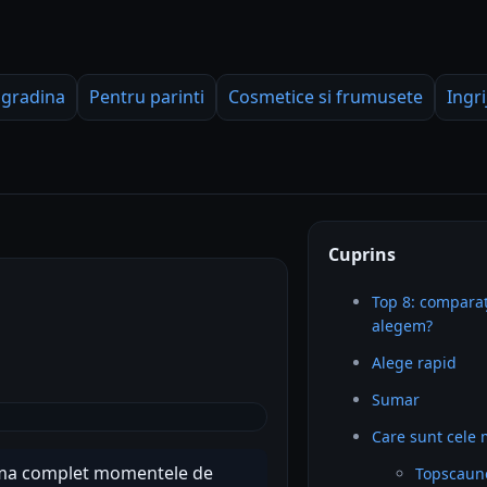
 gradina
Pentru parinti
Cosmetice si frumusete
Ingri
Cuprins
Top 8: comparaț
alegem?
Alege rapid
Sumar
Care sunt cele 
orma complet momentele de
Topscaune