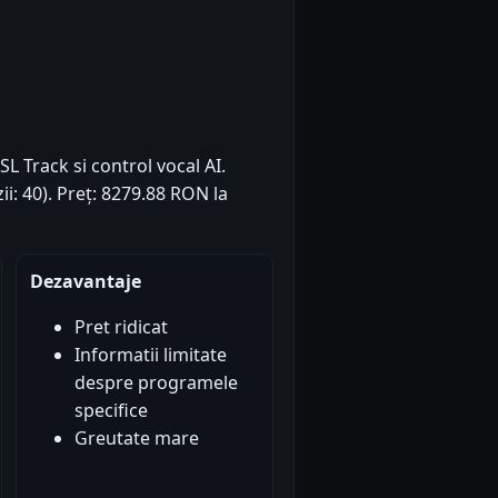
SL Track si control vocal AI.
ii: 40). Preț: 8279.88 RON la
Dezavantaje
Pret ridicat
Informatii limitate
despre programele
specifice
Greutate mare