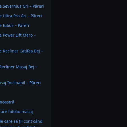
 Severnius Gri – Păreri
 Ultra Pro Gri – Păreri
 Iulius – Păreri
 Power Lift Maro –
 Recliner Catifea Bej –
ecliner Masaj Bej –
aj Inclinabil – Păreri
noastră
are fotoliu masaj
 de care să ții cont când