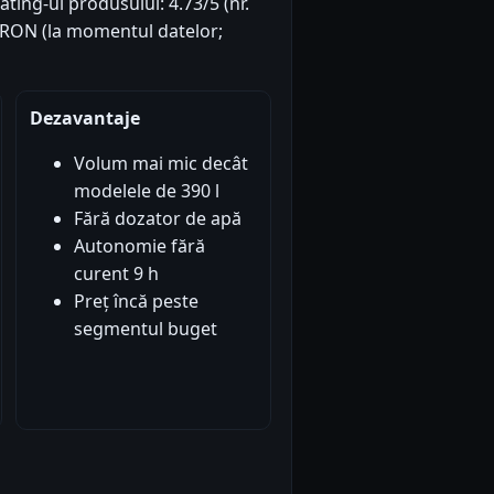
ating-ul produsului: 4.73/5 (nr.
99 RON (la momentul datelor;
Dezavantaje
Volum mai mic decât
modelele de 390 l
Fără dozator de apă
Autonomie fără
curent 9 h
Preț încă peste
segmentul buget