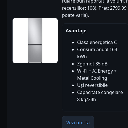
rulare bun raportat la volum. r
recenziilor: 108). Preț: 2799.
poate varia).
Avantaje
Clasa energetică C
Consum anual 163
kWh
Zgomot 35 dB
Wi-Fi + AI Energy +
Metal Cooling
Uși reversibile
Capacitate congelare
8 kg/24h
Vezi oferta