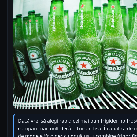
Dacă vrei să alegi rapid cel mai bun frigider no fros
compari mai mult decât litrii din fișă. În analiza de 
de modele (frigider cu două uși + combine frigorific