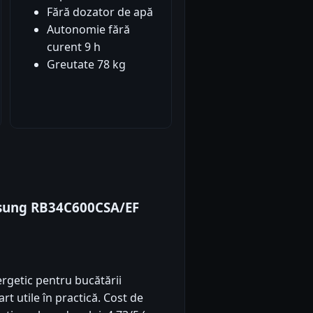
Fără dozator de apă
Autonomie fără
curent 9 h
Greutate 78 kg
msung RB34C600CSA/EF
ergetic pentru bucătării
art utile în practică. Cost de