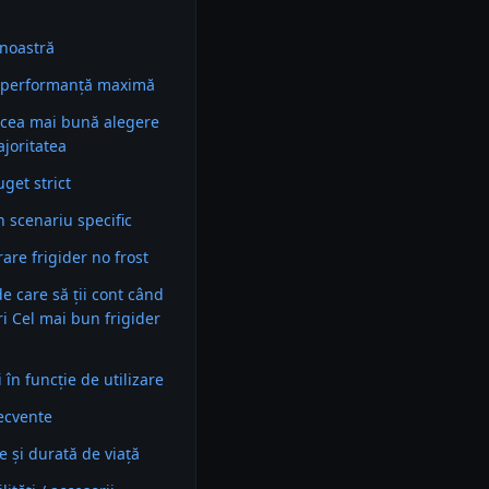
noastră
i performanță maximă
 cea mai bună alegere
joritatea
get strict
n scenariu specific
re frigider no frost
 de care să ții cont când
ri Cel mai bun frigider
în funcție de utilizare
recvente
e și durată de viață