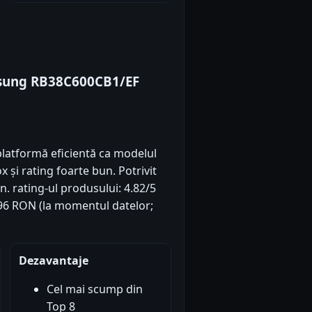
msung RB38C600CB1/EF
latformă eficientă ca modelul
x și rating foarte bun. Potrivit
n. rating-ul produsului: 4.82/5
99.96 RON (la momentul datelor;
Dezavantaje
Cel mai scump din
Top 8