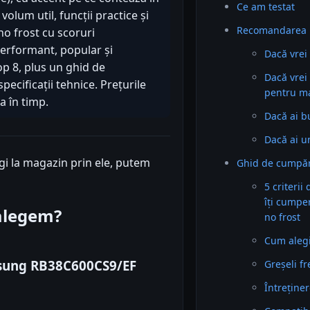
Ce am testat
volum util, funcții practice și
Recomandarea 
no frost cu scoruri
erformant, popular și
Dacă vre
Top 8, plus un ghid de
Dacă vrei
pecificații tehnice. Prețurile
pentru ma
a în timp.
Dacă ai bu
Dacă ai u
ungi la magazin prin ele, putem
Ghid de cumpăra
5 criterii
îți cumpe
 alegem?
no frost
Cum alegi 
msung RB38C600CS9/EF
Greșeli f
Întreținer