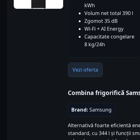
kWh
Volum net total 390 l
Zgomot 35 dB
Wi-Fi + AI Energy
Capacitate congelare
8 kg/24h
Vezi oferta
Combina frigorifică Sa
Brand:
Samsung
Alternativă foarte eficientă en
standard, cu 344 l și funcții sm