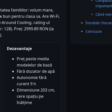
Compatibil
importan
tatea familiilor: volum mare,
Când mer
 bun pentru clasa sa. Are Wi-Fi,
l-Around Cooling. rating-ul
Întrebări frecv
or: 128). Preț: 2999.89 RON (la
Concluzie
).
Dezavantaje
Preț peste media
modelelor de bază
Fără dozator de apă
Autonomie fără
curent 9 h
Dimensiune 203 cm,
cere spațiu pe
înălțime