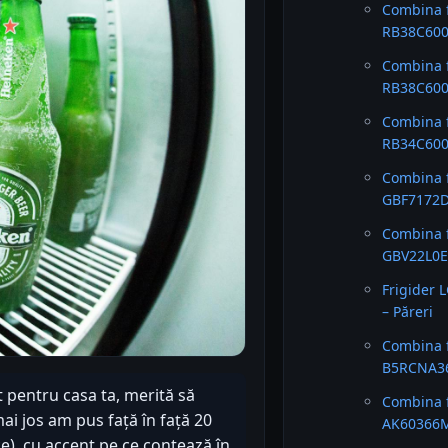
Combina f
RB38C600C
Combina f
RB38C600
Combina f
RB34C600
Combina f
GBF7172D
Combina f
GBV22L0EP
Frigider 
– Păreri
Combina f
B5RCNA36
t pentru casa ta, merită să
Combina f
mai jos am pus față în față 20
AK60366M
e), cu accent pe ce contează în