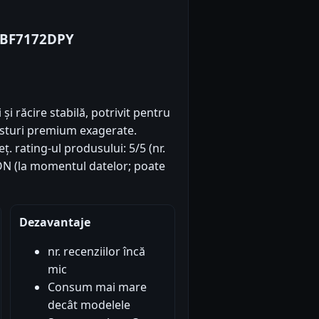
 GBF7172DPY
și răcire stabilă, potrivit pentru
costuri premium exagerate.
eț. rating-ul produsului: 5/5 (nr.
 RON (la momentul datelor; poate
Dezavantaje
nr. recenziilor încă
mic
Consum mai mare
decât modelele