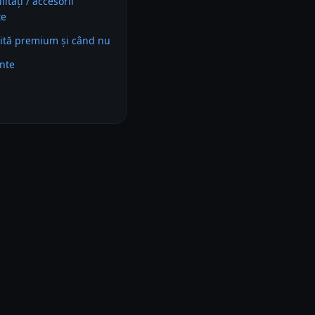
ități / accesorii
te
ită premium și când nu
ente