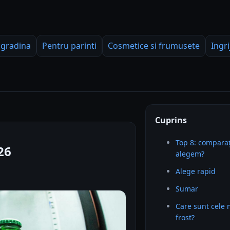
 gradina
Pentru parinti
Cosmetice si frumusete
Ingri
Cuprins
Top 8: comparaț
26
alegem?
Alege rapid
Sumar
Care sunt cele 
frost?