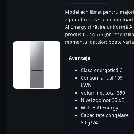
Model echilibrat pentru majori
zgomot redus și consum foarte
AI Energy și răcire uniformă Al
produsului: 4.7/5 (nr. recenziil
momentul datelor; poate varia
Avantaje
Clasa energetică C
Consum anual 169
kWh
Volum net total 390 l
Nivel zgomot 35 dB
Wi-Fi + AI Energy
Capacitate congelare
8 kg/24h