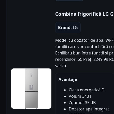
Combina frigorifică LG
Brand:
LG
Model cu dozator de apă, Wi-Fi 
familii care vor confort fără 
Echilibru bun între funcții și pr
recenziilor: 6). Preț: 2249.99
varia).
Avantaje
Clasa energetică D
Volum 343 l
Zgomot 35 dB
Dozator apă integrat