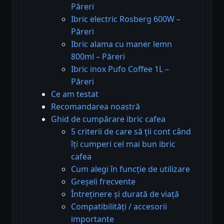
Păreri
Ibric electric Rosberg 600W –
Păreri
Ibric alama cu maner lemn
800ml – Păreri
Ibric inox Pufo Coffee 1L –
Păreri
Ce am testat
Recomandarea noastră
Ghid de cumpărare ibric cafea
5 criterii de care să ții cont când
îți cumperi cel mai bun ibric
cafea
Cum alegi în funcție de utilizare
Greșeli frecvente
Întreținere și durată de viață
Compatibilități / accesorii
importante