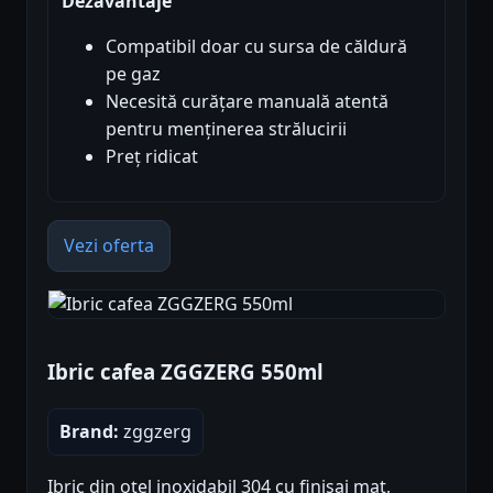
Dezavantaje
Compatibil doar cu sursa de căldură
pe gaz
Necesită curățare manuală atentă
pentru menținerea strălucirii
Preț ridicat
Vezi oferta
Ibric cafea ZGGZERG 550ml
Brand:
zggzerg
Ibric din oțel inoxidabil 304 cu finisaj mat,