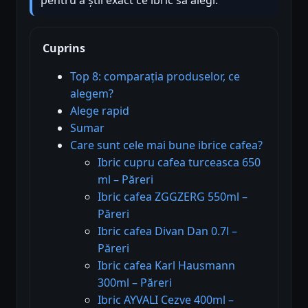
Cuprins
Top 8: comparația produselor, ce
alegem?
Alege rapid
Sumar
Care sunt cele mai bune ibrice cafea?
Ibric cupru cafea turceasca 650
ml – Păreri
Ibric cafea ZGGZERG 550ml –
Păreri
Ibric cafea Divan Dan 0.7l –
Păreri
Ibric cafea Karl Hausmann
300ml – Păreri
Ibric AYVALI Cezve 400ml –