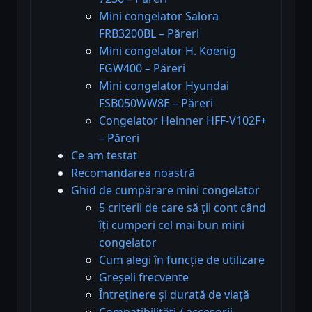
Mini congelator Salora
FRB3200BL – Păreri
Mini congelator H. Koenig
FGW400 – Păreri
Mini congelator Hyundai
FSB050WW8E – Păreri
Congelator Heinner HFF-V102F+
– Păreri
Ce am testat
Recomandarea noastră
Ghid de cumpărare mini congelator
5 criterii de care să ții cont când
îți cumperi cel mai bun mini
congelator
Cum alegi în funcție de utilizare
Greșeli frecvente
Întreținere și durată de viață
Compatibilități / accesorii