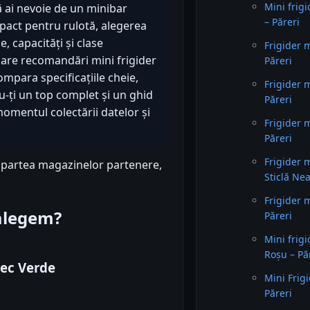
Mini frig
că ai nevoie de un minibar
– Păreri
pact pentru rulotă, alegerea
, capacități și clase
Frigider m
ulare recomandări mini frigider
Păreri
ompara specificațiile cheie,
Frigider 
du-ți un top complet și un ghid
Păreri
momentul colectării datelor și
Frigider 
Păreri
Frigider 
n partea magazinelor partenere,
Sticlă Ne
Frigider 
 alegem?
Păreri
Mini frig
Roșu – Pă
tec Verde
Mini Frigi
Păreri