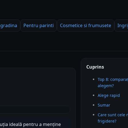
 gradina
Pentru parinti
Cosmetice si frumusete
Ingri
Cuprins
Top 8: comparaț
alegem?
Alege rapid
Sumar
Care sunt cele
frigidere?
oluția ideală pentru a menține