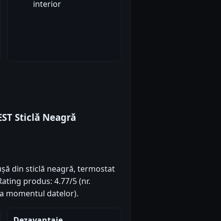
interior
ST Sticlă Neagră
ușă din sticlă neagră, termostat
Rating produs: 4.77/5 (nr.
(la momentul datelor).
Dezavantaje