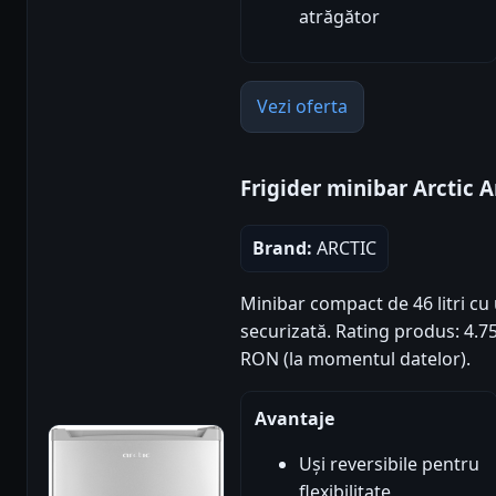
atrăgător
Vezi oferta
Frigider minibar Arctic A
Brand:
ARCTIC
Minibar compact de 46 litri cu uș
securizată. Rating produs: 4.75/
RON (la momentul datelor).
Avantaje
Uși reversibile pentru
flexibilitate