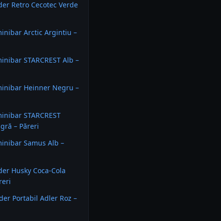
ider Retro Cecotec Verde
inibar Arctic Argintiu –
minibar STARCREST Alb –
minibar Heinner Negru –
minibar STARCREST
agră – Păreri
minibar Samus Alb –
ider Husky Coca-Cola
reri
der Portabil Adler Roz –