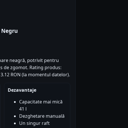
r Negru
oare neagră, potrivit pentru
dus de zgomot. Rating produs:
 613.12 RON (la momentul datelor).
Dezavantaje
Capacitate mai mică
41 l
Dezghetare manuală
Un singur raft