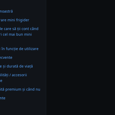
noastră
are mini frigider
 de care să ții cont când
ri cel mai bun mini
în funcție de utilizare
recvente
e și durată de viață
ități / accesorii
te
ită premium și când nu
ente