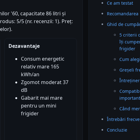
Ce am testat
lor '60, capacitate 86 litri și
Recomandarea 
odus: 5/5 (nr. recenzii: 1). Preț:
Ghid de cumpăr
lor).
5 criterii
îți cumpe
Dezavantaje
frigider
Consum energetic
Cum alegi 
relativ mare 165
Greșeli f
kWh/an
Întreținer
Zgomot moderat 37
dB
Compatibil
Gabarit mai mare
importan
pentru un mini
Când mer
frigider
Întrebări frecv
Concluzie