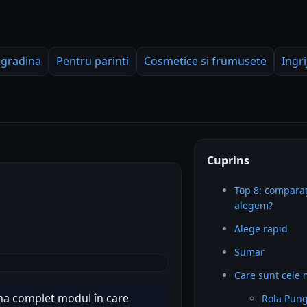
 gradina
Pentru parinti
Cosmetice si frumusete
Ingri
Cuprins
Top 8: comparaț
alegem?
Alege rapid
Sumar
Care sunt cele 
ma complet modul în care
Rola Pung