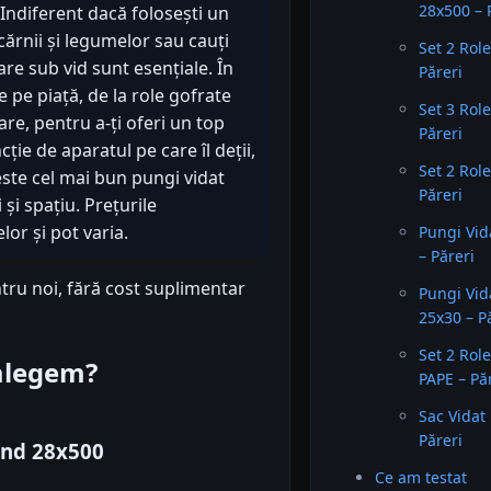
28x500 – 
 Indiferent dacă folosești un
cărnii și legumelor sau cauți
Set 2 Rol
are sub vid sunt esențiale. În
Păreri
 pe piață, de la role gofrate
Set 3 Rol
are, pentru a-ți oferi un top
Păreri
ție de aparatul pe care îl deții,
Set 2 Rol
este cel mai bun pungi vidat
Păreri
și spațiu. Prețurile
or și pot varia.
Pungi Vid
– Păreri
tru noi, fără cost suplimentar
Pungi Vid
25x30 – P
Set 2 Rol
 alegem?
PAPE – Pă
Sac Vidat
Păreri
end 28x500
Ce am testat