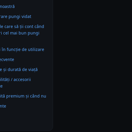
noastră
are pungi vidat
 de care să ții cont când
ri cel mai bun pungi
în funcție de utilizare
recvente
e și durată de viață
ități / accesorii
te
ită premium și când nu
ente