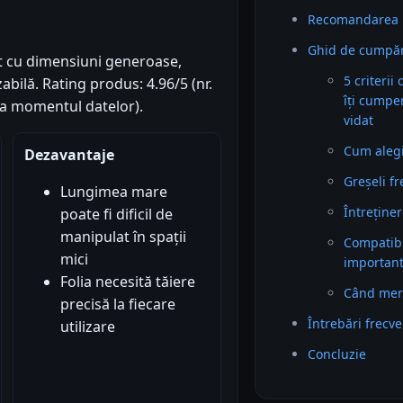
Recomandarea 
Ghid de cumpăr
at cu dimensiuni generoase,
5 criterii
zabilă. Rating produs: 4.96/5 (nr.
îți cumpe
(la momentul datelor).
vidat
Cum alegi 
Dezavantaje
Greșeli f
Lungimea mare
Întreținer
poate fi dificil de
manipulat în spații
Compatibil
mici
importan
Folia necesită tăiere
Când mer
precisă la fiecare
Întrebări frecv
utilizare
Concluzie