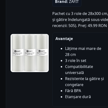
Brand:
ZAFIT
Pachet cu 3 role de 28x300 cm,
și gătire îndelungată sous-vide
recenzii: 505). Preț: 49.99 RON
Avantaje
Lățime mai mare de
28 cm
3 role în set
Compatibilitate
universală
Rezistente la gătire și
congelare
Fără BPA
Etanșare dură