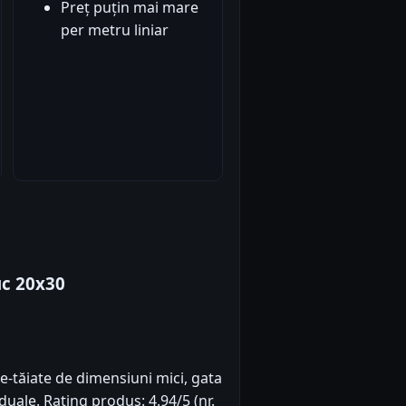
Preț puțin mai mare
per metru liniar
uc 20x30
e-tăiate de dimensiuni mici, gata
iduale. Rating produs: 4.94/5 (nr.