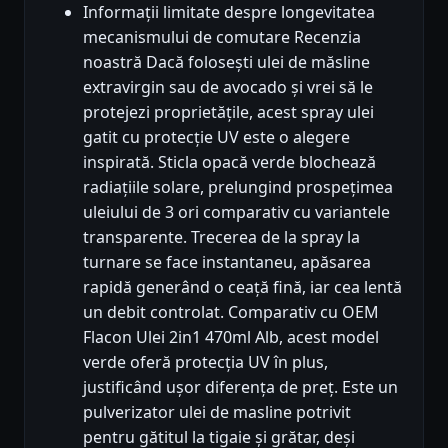
Informații limitate despre longevitatea
mecanismului de comutare Recenzia
noastră Dacă folosești ulei de măsline
extravirgin sau de avocado și vrei să le
protejezi proprietățile, acest spray ulei
gatit cu protecție UV este o alegere
inspirată. Sticla opacă verde blochează
radiațiile solare, prelungind prospețimea
uleiului de 3 ori comparativ cu variantele
transparente. Trecerea de la spray la
turnare se face instantaneu, apăsarea
rapidă generând o ceață fină, iar cea lentă
un debit controlat. Comparativ cu OEM
Flacon Ulei 2in1 470ml Alb, acest model
verde oferă protecția UV în plus,
justificând ușor diferența de preț. Este un
pulverizator ulei de masline potrivit
pentru gătitul la tigaie și grătar, deși