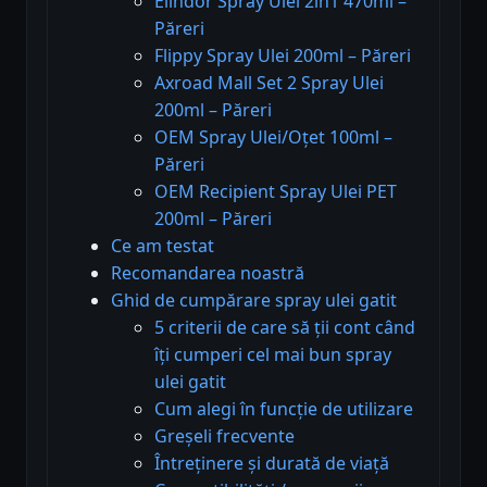
Elindor Spray Ulei 2in1 470ml –
Păreri
Flippy Spray Ulei 200ml – Păreri
Axroad Mall Set 2 Spray Ulei
200ml – Păreri
OEM Spray Ulei/Oțet 100ml –
Păreri
OEM Recipient Spray Ulei PET
200ml – Păreri
Ce am testat
Recomandarea noastră
Ghid de cumpărare spray ulei gatit
5 criterii de care să ții cont când
îți cumperi cel mai bun spray
ulei gatit
Cum alegi în funcție de utilizare
Greșeli frecvente
Întreținere și durată de viață