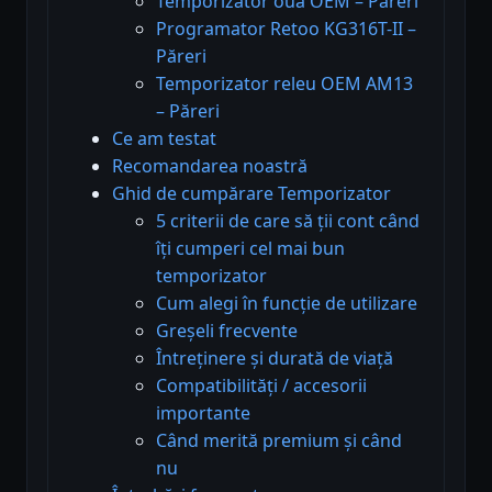
Temporizator oua OEM – Păreri
Programator Retoo KG316T-II –
Păreri
Temporizator releu OEM AM13
– Păreri
Ce am testat
Recomandarea noastră
Ghid de cumpărare Temporizator
5 criterii de care să ții cont când
îți cumperi cel mai bun
temporizator
Cum alegi în funcție de utilizare
Greșeli frecvente
Întreținere și durată de viață
Compatibilități / accesorii
importante
Când merită premium și când
nu