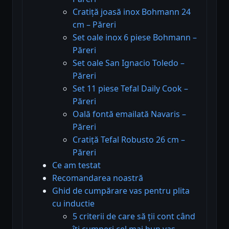
Cratiță joasă inox Bohmann 24
cm – Păreri
Set oale inox 6 piese Bohmann –
Păreri
Set oale San Ignacio Toledo –
Păreri
Set 11 piese Tefal Daily Cook –
Păreri
Oală fontă emailată Navaris –
Păreri
Cratiță Tefal Robusto 26 cm –
Păreri
Ce am testat
Recomandarea noastră
Ghid de cumpărare vas pentru plita
cu inductie
5 criterii de care să ții cont când
îți cumperi cel mai bun vas