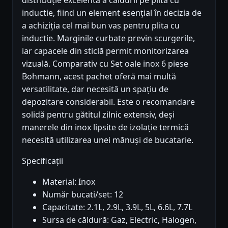
distribuție excelentă a căldurii pe plita cu
inductie, fiind un element esențial în decizia de
a achiziția cel mai bun vas pentru plita cu
inductie. Marginile curbate previn scurgerile,
iar capacele din sticlă permit monitorizarea
vizuală. Comparativ cu Set oale inox 6 piese
Bohmann, acest pachet oferă mai multă
versatilitate, dar necesită un spațiu de
depozitare considerabil. Este o recomandare
solidă pentru gătitul zilnic extensiv, deși
manerele din inox lipsite de izolație termică
necesită utilizarea unei mănuși de bucatarie.
Specificații
Material: Inox
Număr bucati/set: 12
Capacitate: 2.1L, 2.9L, 3.9L, 5L, 6.6L, 7.7L
Sursa de căldură: Gaz, Electric, Halogen,