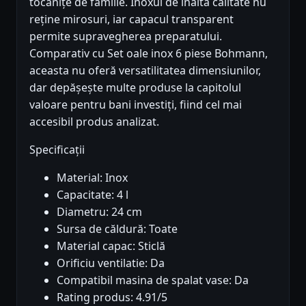
tocănițe de familie. Inoxul de înaltă calitate nu
reține mirosuri, iar capacul transparent
permite supravegherea preparatului.
Comparativ cu Set oale inox 6 piese Bohmann,
aceasta nu oferă versatilitatea dimensiunilor,
dar depășește multe produse la capitolul
valoare pentru bani investiți, fiind cel mai
accesibil produs analizat.
Specificații
Material: Inox
Capacitate: 4 l
Diametru: 24 cm
Sursa de căldură: Toate
Material capac: Sticlă
Orificiu ventilatie: Da
Compatibil masina de spalat vase: Da
Rating produs: 4.91/5