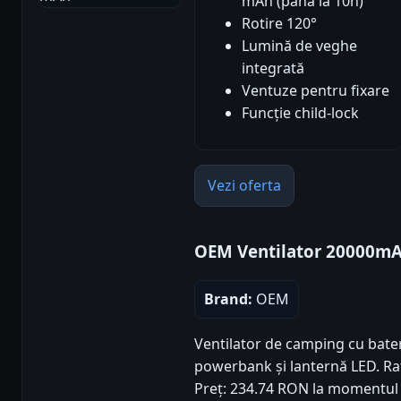
mAh (până la 10h)
Rotire 120°
Lumină de veghe
integrată
Ventuze pentru fixare
Funcție child-lock
Vezi oferta
OEM Ventilator 20000m
Brand:
OEM
Ventilator de camping cu bate
powerbank și lanternă LED. Rati
Preț: 234.74 RON la momentul 