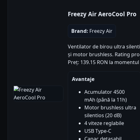
Freezy Air AeroCool Pro
Brand:
Freezy Air
Ventilator de birou ultra sile
și motor brushless. Rating produ
Preț: 139.15 RON la momentul 
Avantaje
Acumulator 4500
mAh (până la 11h)
Motor brushless ultra
silentios (20 dB)
4 viteze reglabile
USB Type-C
Capac detasabil