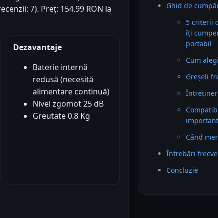
Ghid de cumpăra
recenzii: 7). Preț: 154.99 RON la
5 criterii
îți cumpe
portabil
Dezavantaje
Cum alegi 
Baterie internă
Greșeli f
redusă (necesită
alimentare continuă)
Întreținer
Nivel zgomot 25 dB
Compatibil
Greutate 0.8 Kg
importan
Când mer
Întrebări frecv
Concluzie