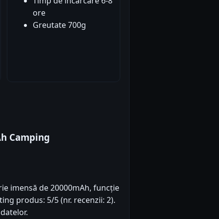
Timp de încărcare 6-8
ore
Greutate 700g
Ah Camping
rie imensă de 20000mAh, funcție
ng produs: 5/5 (nr. recenzii: 2).
datelor.