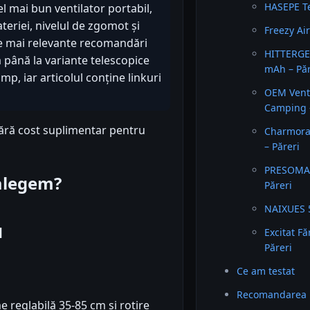
HASEPE Te
l mai bun ventilator portabil,
eriei, nivelul de zgomot și
Freezy Ai
le mai relevante recomandări
HITTERGE
 până la variante telescopice
mAh – Păr
p, iar articolul conține linkuri
OEM Vent
Camping –
fără cost suplimentar pentru
Charmora
– Păreri
PRESOMA 
 alegem?
Păreri
NAIXUES 5
l
Excitat F
Păreri
Ce am testat
Recomandarea 
e reglabilă 35-85 cm și rotire