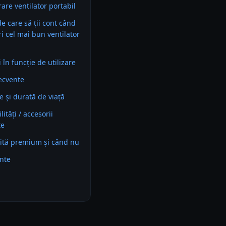
re ventilator portabil
 de care să ții cont când
ri cel mai bun ventilator
în funcție de utilizare
recvente
e și durată de viață
ități / accesorii
te
ită premium și când nu
ente