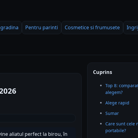
 gradina
Pentru parinti
Cosmetice si frumusete
Ingri
Cuprins
Top 8: comparaț
 2026
alegem?
Alege rapid
Sumar
Care sunt cele 
portabile?
ne aliatul perfect la birou, în