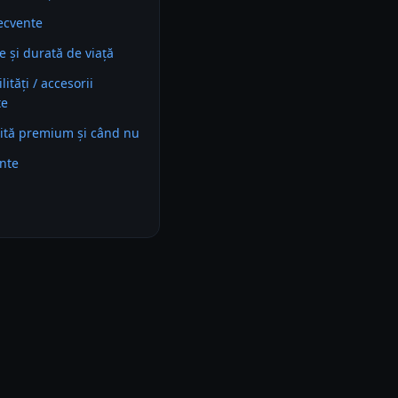
recvente
e și durată de viață
ități / accesorii
te
ită premium și când nu
ente