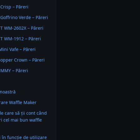
risp – Păreri
offrino Verde – Păreri
T WM-2602X – Păreri
T WM-1912 – Păreri
Mini Vafe – Păreri
opper Crown – Păreri
UMMY – Păreri
noastră
are Waffle Maker
 de care să ții cont când
ri cel mai bun waffle
în funcție de utilizare