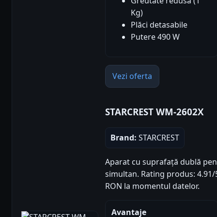
Greutate redusă (1
Kg)
Plăci detasabile
Putere 490 W
Vezi oferta
STARCREST WM-2602X
Brand:
STARCREST
Aparat cu suprafață dublă pen
simultan. Rating produs: 4.91/5 
RON la momentul datelor.
Avantaje