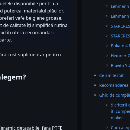
delele disponibile pentru a
Lehmann C
 puterea, materialul plăcilor,
Lehmann G
 preferi vafe belgiene groase,
de calitate îți simplifică rutina
STARCRES
ghid îți oferă recomandări
STARCRES
parte.
Bukate 4 
fără cost suplimentar pentru
Heinner C
Biovita Y
 alegem?
Ce am testat
Recomandarea 
Ghid de cumpăr
5 criterii
îți cumpe
maker
Cum alegi 
eramic detasabile, fara PTFE.