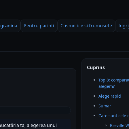
 gradina
Pentru parinti
Cosmetice si frumusete
Ingri
Cuprins
Top 8: comparaț
alegem?
Alege rapid
Sumar
Care sunt cele 
bucătăria ta, alegerea unui
Breville 