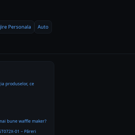
jire Personala
Auto
ia produselor, ce
mai bune waffle maker?
VST072X-01 – Păreri