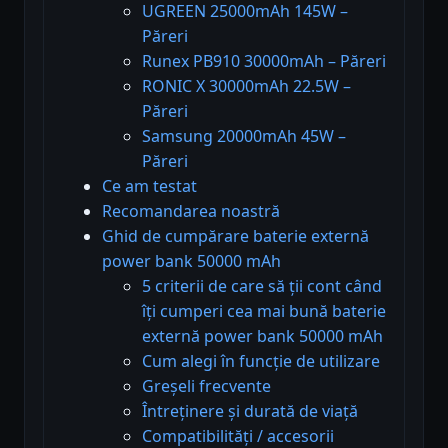
UGREEN 25000mAh 145W –
Păreri
Runex PB910 30000mAh – Păreri
RONIC X 30000mAh 22.5W –
Păreri
Samsung 20000mAh 45W –
Păreri
Ce am testat
Recomandarea noastră
Ghid de cumpărare baterie externă
power bank 50000 mAh
5 criterii de care să ții cont când
îți cumperi cea mai bună baterie
externă power bank 50000 mAh
Cum alegi în funcție de utilizare
Greșeli frecvente
Întreținere și durată de viață
Compatibilități / accesorii