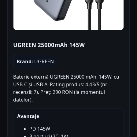
UGREEN 25000mAh 145W
Brand:
UGREEN
Baterie externă UGREEN 25000 mAh, 145W, cu
USB-C și USB-A. Rating produs: 4.43/5 (nr.
recenzii: 7). Preț: 290 RON (la momentul
datelor).
Avantaje
PD 145W
3 porturi (2C, 1A)