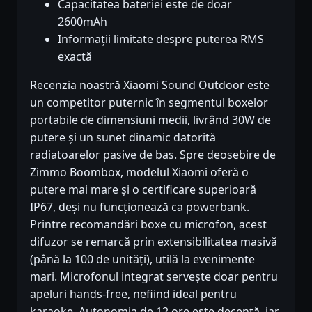
Capacitatea bateriei este de doar
2600mAh
Informații limitate despre puterea RMS
exactă
Recenzia noastră Xiaomi Sound Outdoor este
un competitor puternic în segmentul boxelor
portabile de dimensiuni medii, livrând 30W de
putere și un sunet dinamic datorită
radiatoarelor pasive de bas. Spre deosebire de
Zimmo Boombox, modelul Xiaomi oferă o
putere mai mare și o certificare superioară
IP67, deși nu funcționează ca powerbank.
Printre recomandări boxe cu microfon, acest
difuzor se remarcă prin extensibilitatea masivă
(până la 100 de unități), utilă la evenimente
mari. Microfonul integrat servește doar pentru
apeluri hands-free, nefiind ideal pentru
karaoke. Autonomia de 12 ore este decentă, iar