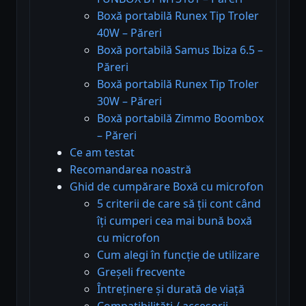
Boxă portabilă Runex Tip Troler
40W – Păreri
Boxă portabilă Samus Ibiza 6.5 –
Păreri
Boxă portabilă Runex Tip Troler
30W – Păreri
Boxă portabilă Zimmo Boombox
– Păreri
Ce am testat
Recomandarea noastră
Ghid de cumpărare Boxă cu microfon
5 criterii de care să ții cont când
îți cumperi cea mai bună boxă
cu microfon
Cum alegi în funcție de utilizare
Greșeli frecvente
Întreținere și durată de viață
Compatibilități / accesorii