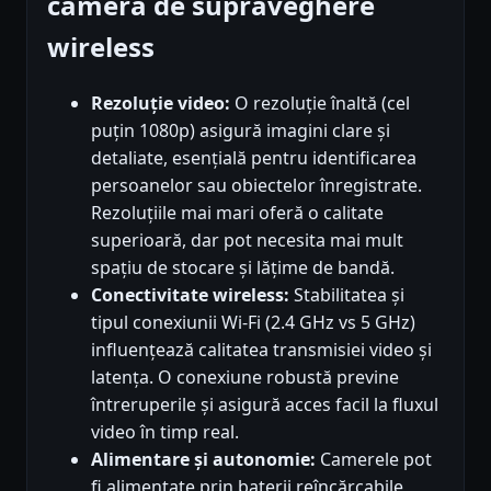
camera de supraveghere
wireless
Rezoluție video:
O rezoluție înaltă (cel
puțin 1080p) asigură imagini clare și
detaliate, esențială pentru identificarea
persoanelor sau obiectelor înregistrate.
Rezoluțiile mai mari oferă o calitate
superioară, dar pot necesita mai mult
spațiu de stocare și lățime de bandă.
Conectivitate wireless:
Stabilitatea și
tipul conexiunii Wi-Fi (2.4 GHz vs 5 GHz)
influențează calitatea transmisiei video și
latența. O conexiune robustă previne
întreruperile și asigură acces facil la fluxul
video în timp real.
Alimentare și autonomie:
Camerele pot
fi alimentate prin baterii reîncărcabile,