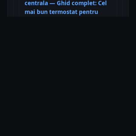
centrala — Ghid complet: Cel
mai bun termostat pentru
centrala pentru eficiență și
economie
Citește
Cel mai bun joc pentru Wii:
Ghid esențial — Cel mai bun
joc pentru Wii explicat