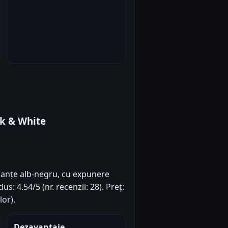
k & White
uanțe alb-negru, cu expunere
s: 4.54/5 (nr. recenzii: 28). Preț:
or).
Dezavantaje