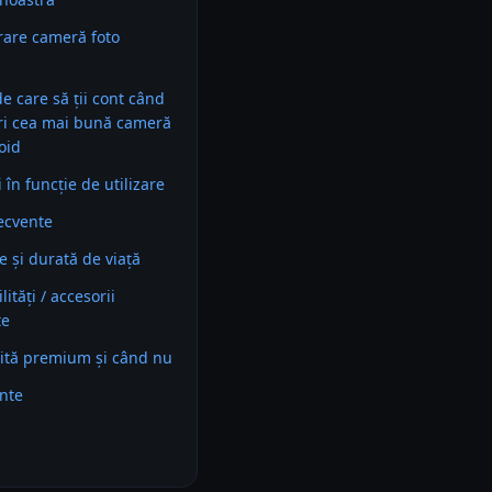
are cameră foto
 de care să ții cont când
ri cea mai bună cameră
oid
în funcție de utilizare
recvente
e și durată de viață
ități / accesorii
te
ită premium și când nu
ente