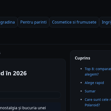
 gradina
Pentru parinti
Cosmetice si frumusete
Ingri
6
Cuprins
Top 8: comparaț
d în 2026
alegem?
Alege rapid
Sumar
Care sunt cele
Polaroid?
nostalgia și bucuria unei