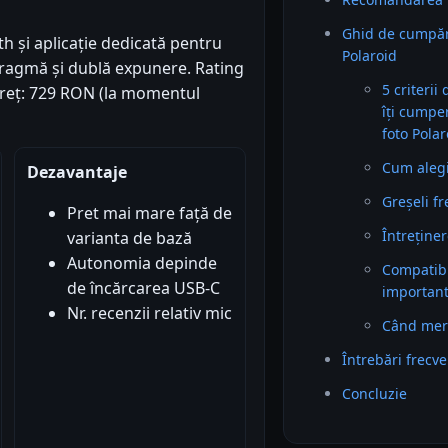
Ghid de cumpăr
h și aplicație dedicată pentru
Polaroid
fragmă și dublă expunere. Rating
5 criterii
. Preț: 729 RON (la momentul
îți cumpe
foto Polar
Cum alegi 
Dezavantaje
Greșeli f
Pret mai mare față de
Întreținer
varianta de bază
Autonomia depinde
Compatibil
de încărcarea USB-C
importan
Nr. recenzii relativ mic
Când mer
Întrebări frecv
Concluzie