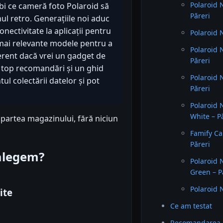
Polaroid 
ebi ce cameră foto Polaroid să
Păreri
ul retro. Generațiile noi aduc
nectivitate la aplicații pentru
Polaroid 
 mai relevante modele pentru a
Polaroid 
ferent dacă vrei un gadget de
Păreri
e top recomandări și un ghid
Polaroid 
l colectării datelor și pot
Păreri
Polaroid 
White – P
 partea magazinului, fără niciun
Famify Ca
Păreri
 alegem?
Polaroid 
Green – P
Polaroid 
ite
Ce am testat
Recomandarea 