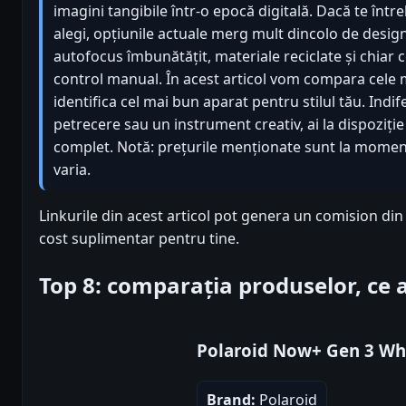
imagini tangibile într-o epocă digitală. Dacă te într
alegi, opțiunile actuale merg mult dincolo de design
autofocus îmbunătățit, materiale reciclate și chiar co
control manual. În acest articol vom compara cele
identifica cel mai bun aparat pentru stilul tău. Indi
petrecere sau un instrument creativ, ai la dispoziți
complet. Notă: prețurile menționate sunt la momentu
varia.
Linkurile din acest articol pot genera un comision din
cost suplimentar pentru tine.
Top 8: comparația produselor, ce
Polaroid Now+ Gen 3 Wh
Brand:
Polaroid