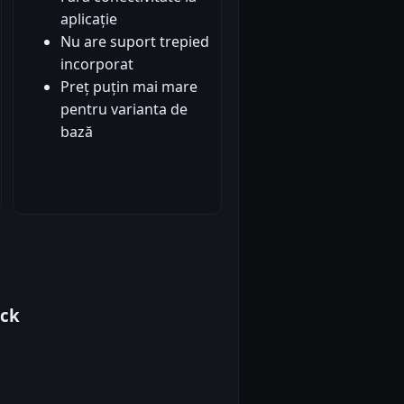
aplicație
Nu are suport trepied
incorporat
Preț puțin mai mare
pentru varianta de
bază
ack