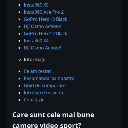
Insta360 X5
Insta360 Ace Pro 2
GoPro Hero13 Black
DJI Osmo Action4
GoPro Hero12 Black
Insta360 X4
DJI Osmo Action3
Informații
Ce am testat
Recomandarea noastră
Ghid de cumpărare
Întrebări frecvente
Concluzie
Care sunt cele mai bune
camere video sport?