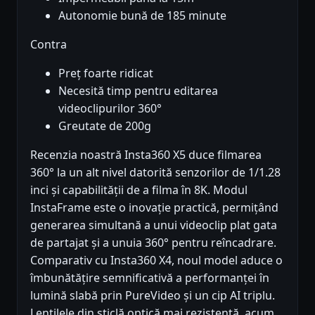
Autonomie bună de 185 minute
Contra
Preț foarte ridicat
Necesită timp pentru editarea
videoclipurilor 360°
Greutate de 200g
Recenzia noastră Insta360 X5 duce filmarea
360° la un alt nivel datorită senzorilor de 1/1.28
inci și capabilității de a filma în 8K. Modul
InstaFrame este o inovație practică, permițând
generarea simultană a unui videoclip plat gata
de partajat și a unuia 360° pentru reîncadrare.
Comparativ cu Insta360 X4, noul model aduce o
îmbunătățire semnificativă a performanței în
lumină slabă prin PureVideo și un cip AI triplu.
Lentilele din sticlă optică mai rezistentă, acum