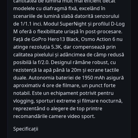
cantitatea de lumină mult mai eficient decât
modelele cu diafragmă fixă, excelând în
scenariile de lumină slabă datorită senzorului
de 1/1.1 inci. Modul SuperNight și profilul D-Log
M oferă o flexibilitate uriașă în post-procesare.
Față de GoPro Hero13 Black, Osmo Action 6 nu
atinge rezoluția 5.3K, dar compensează prin
calitatea pixelului și adâncimea de câmp redusă
posibilă la f/2.0. Designul rămâne robust, cu
rezistență la apă până la 20m și ecrane tactile
duale. Autonomia bateriei de 1950 mAh asigură
aproximativ 4 ore de filmare, un punct forte
notabil. Este un echipament potrivit pentru
vlogging, sporturi extreme și filmare nocturnă,
reprezentând o alegere de top printre
recomandările camere video sport.
Specificații