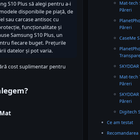
Mat-tech S
ng S10 Plus să alegi pentru a-i
Păreri
t modele disponibile pe piață, de
fel sau carcase antisoc cu
PlanetPho
otecție, funcționalitate și
Păreri
op huse Samsung S10 Plus, un
CaseMe Sl
tru fiecare buget. Prețurile
PlanetPho
ii datelor și pot varia.
Transpare
fără cost suplimentar pentru
SKYDDAR 
Mat-tech 
Păreri
 alegem?
SKYDDAR 
Păreri
Digitech 
 Mat
Ce am testat
Recomandarea 