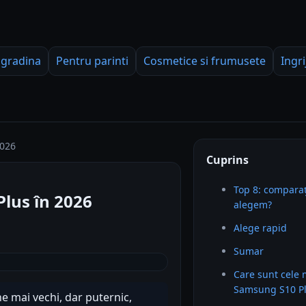
 gradina
Pentru parinti
Cosmetice si frumusete
Ingri
2026
Cuprins
Top 8: comparaț
lus în 2026
alegem?
Alege rapid
Sumar
Care sunt cele
Samsung S10 P
 mai vechi, dar puternic,