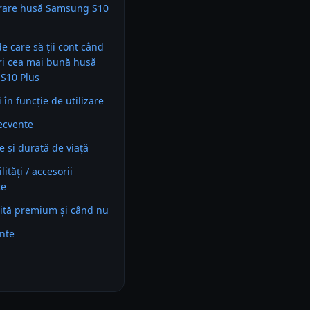
rare husă Samsung S10
 de care să ții cont când
ri cea mai bună husă
S10 Plus
în funcție de utilizare
recvente
e și durată de viață
ități / accesorii
te
ită premium și când nu
ente