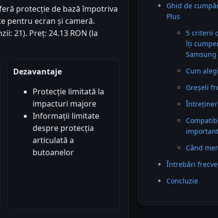
Ghid de cumpă
oferă protecție de bază împotriva
Plus
ate pentru ecran și cameră.
zii: 21). Preț: 24.13 RON (la
5 criterii
îți cumpe
Samsung 
Cum alegi 
Dezavantaje
Greșeli f
Protecție limitată la
impacturi majore
Întreținer
Informații limitate
Compatibil
despre protecția
importan
articulată a
Când mer
butoanelor
Întrebări frecv
Concluzie