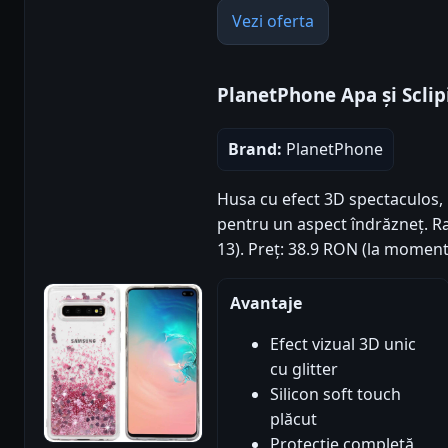
Vezi oferta
PlanetPhone Apa și Sclip
Brand:
PlanetPhone
Husa cu efect 3D spectaculos, lic
pentru un aspect îndrăzneț. Rat
13). Preț: 38.9 RON (la moment
Avantaje
Efect vizual 3D unic
cu glitter
Silicon soft touch
plăcut
Protecție completă