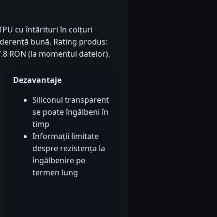
PU cu întărituri în colțuri
aderență bună. Rating produs:
 27.8 RON (la momentul datelor).
Dezavantaje
Siliconul transparent
se poate îngălbeni în
timp
Informații limitate
despre rezistența la
îngălbenire pe
termen lung