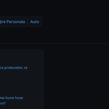
jire Personala
Auto
ia produselor, ce
 mai bune huse
lus?