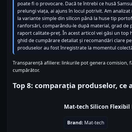
poate fi o provocare. Dacă te întrebi ce husă Samsu
prelungi viața, ai ajuns în locul potrivit. Am analiza
la variante simple din silicon până la huse tip porto
ranforsări, comparându-le după material, grad de pr
raport calitate-preț. În acest articol vei găsi un t
ghid de cumpărare detaliat și recomandări clare pen
produselor au fost înregistrate la momentul colectăr
Transparență afiliere: linkurile pot genera comision, 
cumpărător.
Top 8: comparația produselor, ce
Mat-tech Silicon Flexibil
Brand:
Mat-tech