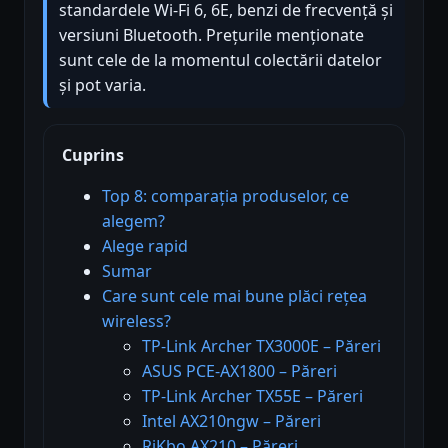
standardele Wi-Fi 6, 6E, benzi de frecvență și
versiuni Bluetooth. Prețurile menționate
sunt cele de la momentul colectării datelor
și pot varia.
Cuprins
Top 8: comparația produselor, ce
alegem?
Alege rapid
Sumar
Care sunt cele mai bune plăci rețea
wireless?
TP-Link Archer TX3000E – Păreri
ASUS PCE-AX1800 – Păreri
TP-Link Archer TX55E – Păreri
Intel AX210ngw – Păreri
RiKbo AX210 – Păreri