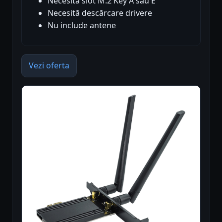
Necesită slot M.2 Key A sau E
Necesită descărcare drivere
Nu include antene
Vezi oferta