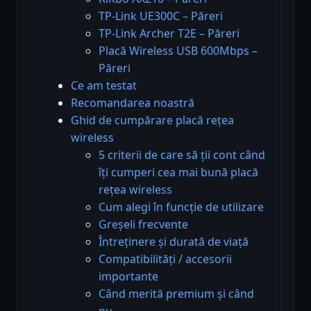
TP-Link UE300C – Păreri
TP-Link Archer T2E – Păreri
Placă Wireless USB 600Mbps –
Păreri
Ce am testat
Recomandarea noastră
Ghid de cumpărare placă rețea
wireless
5 criterii de care să ții cont când
îți cumperi cea mai bună placă
rețea wireless
Cum alegi în funcție de utilizare
Greșeli frecvente
Întreținere și durată de viață
Compatibilități / accesorii
importante
Când merită premium și când
nu