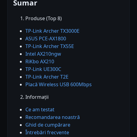
Sumar
Produse (Top 8)
TP-Link Archer TX3000E
ASUS PCE-AX1800
TP-Link Archer TX55E
Intel AX210ngw
RiKbo AX210
TP-Link UE300C
TP-Link Archer T2E
Placă Wireless USB 600Mbps
Informații
Ce am testat
Recomandarea noastră
Ghid de cumpărare
Întrebări frecvente