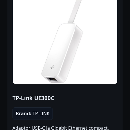
TP-Link UE300C
Brand:
TP-LINK
Adaptor USB-C la Gigabit Ethernet compact,