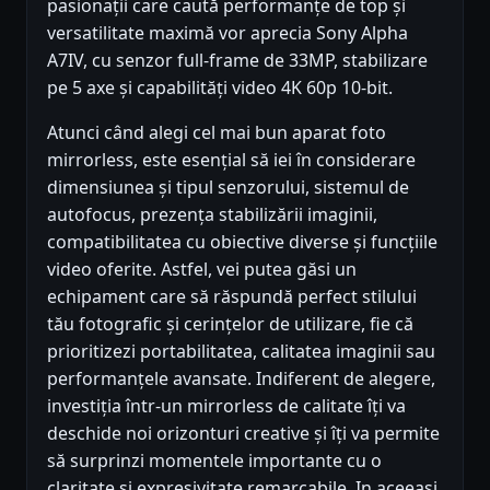
pasionații care caută performanțe de top și
versatilitate maximă vor aprecia Sony Alpha
A7IV, cu senzor full-frame de 33MP, stabilizare
pe 5 axe și capabilități video 4K 60p 10-bit.
Atunci când alegi cel mai bun aparat foto
mirrorless, este esențial să iei în considerare
dimensiunea și tipul senzorului, sistemul de
autofocus, prezența stabilizării imaginii,
compatibilitatea cu obiective diverse și funcțiile
video oferite. Astfel, vei putea găsi un
echipament care să răspundă perfect stilului
tău fotografic și cerințelor de utilizare, fie că
prioritizezi portabilitatea, calitatea imaginii sau
performanțele avansate. Indiferent de alegere,
investiția într-un mirrorless de calitate îți va
deschide noi orizonturi creative și îți va permite
să surprinzi momentele importante cu o
claritate și expresivitate remarcabile. In aceeasi