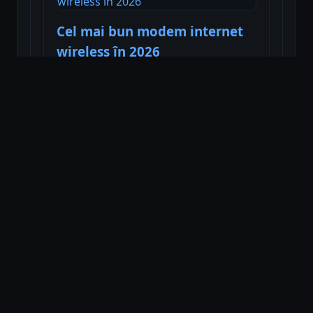
Cel mai bun modem internet
wireless în 2026
Citește
Dacă ghidul ți-a fost util, distribuie-l sau lasă un
comentariu.
Preferat.ro
© 2026 • Toate drepturile rezervate.