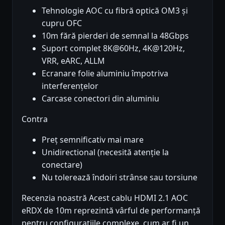
Tehnologie AOC cu fibră optică OM3 și
cupru OFC
10m fără pierderi de semnal la 48Gbps
Suport complet 8K@60Hz, 4K@120Hz,
VRR, eARC, ALLM
Ecranare folie aluminiu împotriva
interferențelor
Carcase conectori din aluminiu
Contra
Preț semnificativ mai mare
Unidirectional (necesită atenție la
conectare)
Nu tolerează îndoiri strânse sau torsiune
Recenzia noastră Acest cablu HDMI 2.1 AOC
eRDX de 10m reprezintă vârful de performanță
pentru configurațiile complexe, cum ar fi un