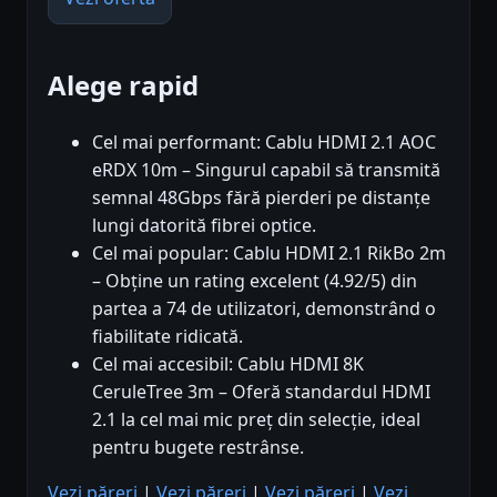
Alege rapid
Cel mai performant: Cablu HDMI 2.1 AOC
eRDX 10m – Singurul capabil să transmită
semnal 48Gbps fără pierderi pe distanțe
lungi datorită fibrei optice.
Cel mai popular: Cablu HDMI 2.1 RikBo 2m
– Obține un rating excelent (4.92/5) din
partea a 74 de utilizatori, demonstrând o
fiabilitate ridicată.
Cel mai accesibil: Cablu HDMI 8K
CeruleTree 3m – Oferă standardul HDMI
2.1 la cel mai mic preț din selecție, ideal
pentru bugete restrânse.
Vezi păreri
|
Vezi păreri
|
Vezi păreri
|
Vezi