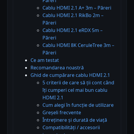
Păreri
Cablu HDMI 2.1 A+ 3m – Păreri
Cablu HDMI 2.1 RikBo 2m –
Păreri
Cablu HDMI 2.1 eRDX 5m –
Păreri
Cablu HDMI 8K CeruleTree 3m –
Păreri
Ce am testat
Recomandarea noastră
Ghid de cumpărare cablu HDMI 2.1
5 criterii de care să ții cont când
îți cumperi cel mai bun cablu
HDMI 2.1
Cum alegi în funcție de utilizare
Greșeli frecvente
Întreținere și durată de viață
Compatibilități / accesorii