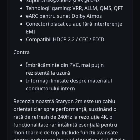
Suportă 4K@240Hz și 8K@60Hz
Tehnologii gaming: VRR, ALLM, QMS, QFT
eARC pentru sunet Dolby Atmos
Conectori placat cu aur, fără interferențe
EMI
Compatibil HDCP 2.2 / CEC / EDID
Contra
Îmbrăcăminte din PVC, mai puțin
rezistentă la uzură
Informații limitate despre materialul
conductorului intern
Recenzia noastră Staryon 2m este un cablu
orientat clar spre performanță, susținând o
rată de refresh de 240Hz la rezoluție 4K, o
funcționalitate rar întâlnită esențială pentru
monitoarele de top. Include funcții avansate