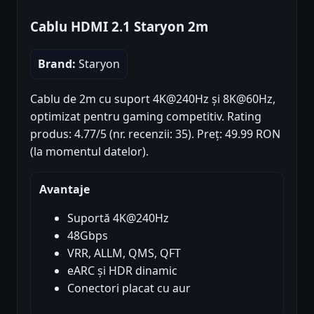
Cablu HDMI 2.1 Staryon 2m
Brand:
Staryon
Cablu de 2m cu suport 4K@240Hz și 8K@60Hz,
optimizat pentru gaming competitiv. Rating
produs: 4.77/5 (nr. recenzii: 35). Preț: 49.99 RON
(la momentul datelor).
Avantaje
Suportă 4K@240Hz
48Gbps
VRR, ALLM, QMS, QFT
eARC și HDR dinamic
Conectori placat cu aur