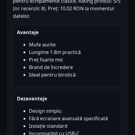
pentru echipamente clasice. Rating produs: 5/5
(nr. recenzii: 8). Preț: 10.02 RON la momentul
datelor.
Avantaje
Mufe aurite
Lungime 1.8m practică
Preț foarte mic
Brand de încredere
Ideal pentru birotică
Dezavantaje
Design simplu
Fără ecranare avansată specificată
Izolație standard
Incompatibil cu USB-C