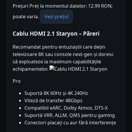
Prețuri Preț la momentul datelor: 12.99 RON;
poate varia.
Vezi prețul
Cablu HDMI 2.1 Staryon – Păreri
Recomandat pentru entuziaștii care dețin
televizoare 8K sau console next-gen și doresc
să exploateze la maximum capabilitățile
echipamentelor.
Pro
Suportă 8K 60Hz și 4K 240Hz
Viteză de transfer 48Gbps
Compatibil eARC, Dolby Atmos, DTS-X
Suportă VRR, ALLM, QMS pentru gaming
Conectori placați cu aur fără interferențe