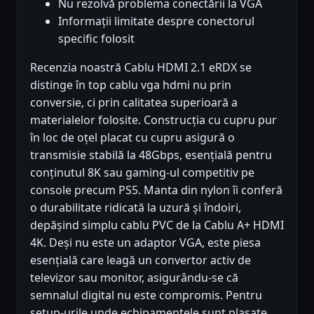
Nu rezolvă problema conectării la VGA
Informații limitate despre conectorul
specific folosit
Recenzia noastră Cablu HDMI 2.1 eRDX se
distinge în top cablu vga hdmi nu prin
conversie, ci prin calitatea superioară a
materialelor folosite. Construcția cu cupru pur
în loc de oțel placat cu cupru asigură o
transmisie stabilă la 48Gbps, esențială pentru
conținutul 8K sau gaming-ul competitiv pe
console precum PS5. Manta din nylon îi conferă
o durabilitate ridicată la uzură și îndoiri,
depășind simplu cablu PVC de la Cablu A+ HDMI
4K. Deși nu este un adaptor VGA, este piesa
esențială care leagă un convertor activ de
televizor sau monitor, asigurându-se că
semnalul digital nu este compromis. Pentru
setup-urile unde echipamentele sunt plasate