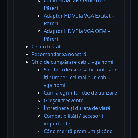
Cablu HDMI 8K CeruleTree –
Păreri
Adaptor HDMI la VGA Excitat –
Păreri
Adaptor HDMI la VGA OEM –
Păreri
Ce am testat
Recomandarea noastră
Ghid de cumpărare cablu vga hdmi
5 criterii de care să ții cont când
îți cumperi cel mai bun cablu
vga hdmi
Cum alegi în funcție de utilizare
Greșeli frecvente
Întreținere și durată de viață
Compatibilități / accesorii
importante
Când merită premium și când