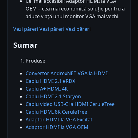
Cel mai accesibil: Adaptor HDMI la VGA
OEM – cea mai economică soluție pentru a
aduce viață unui monitor VGA mai vechi.
Vezi păreri
Vezi păreri
Vezi păreri
Sumar
Produse
Convertor AndrexNET VGA la HDMI
Cablu HDMI 2.1 eRDX
Cablu A+ HDMI 4K
Cablu HDMI 2.1 Staryon
Cablu video USB-C la HDMI CeruleTree
Cablu HDMI 8K CeruleTree
Adaptor HDMI la VGA Excitat
Adaptor HDMI la VGA OEM