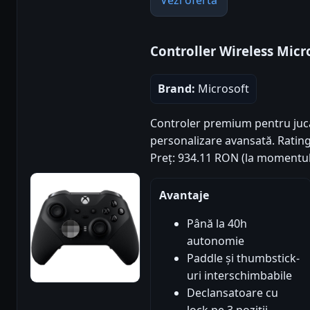
Vezi oferta
Controller Wireless Micro
Brand:
Microsoft
Controler premium pentru jucăt
personalizare avansată. Rating 
Preț: 934.11 RON (la momentul
Avantaje
Până la 40h
autonomie
Paddle și thumbstick-
uri interschimbabile
Declansatoare cu
lock pe 3 poziții