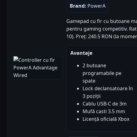
Brand:
PowerA
Gamepad cu fir cu butoane map
pentru gaming competitiv. Ratin
10). Preț: 240.5 RON (la momen
Avantaje
2 butoane
programabile pe
spate
Lock declansatoare în
3 poziții
Cablu USB-C de 3m
Mufă casti 3.5 mm
Licență oficială Xbox