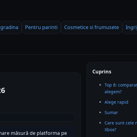
 gradina
Pentru parinti
Cosmetice si frumusete
Ingri
Cuprins
Top 8: comparaț
26
alegem?
Alege rapid
Sumar
Care sunt cele 
Xbox?
 mare măsură de platforma pe