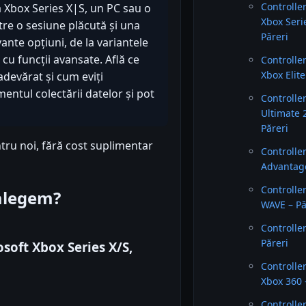
Controlle
olă Xbox Series X|S, un PC sau o
Xbox Seri
re o sesiune plăcută și una
Păreri
ante opțiuni, de la variantele
cu funcții avansate. Află ce
Controlle
Xbox Elite
adevărat și cum eviți
entul colectării datelor și pot
Controlle
Ultimate 
Păreri
tru noi, fără cost suplimentar
Controlle
Advantage
Controlle
 alegem?
WAVE – Pă
Controlle
Păreri
soft Xbox Series X/S,
Controlle
Xbox 360 
Controlle