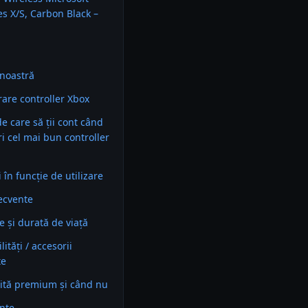
es X/S, Carbon Black –
noastră
are controller Xbox
 de care să ții cont când
ri cel mai bun controller
în funcție de utilizare
recvente
e și durată de viață
ități / accesorii
te
ită premium și când nu
ente