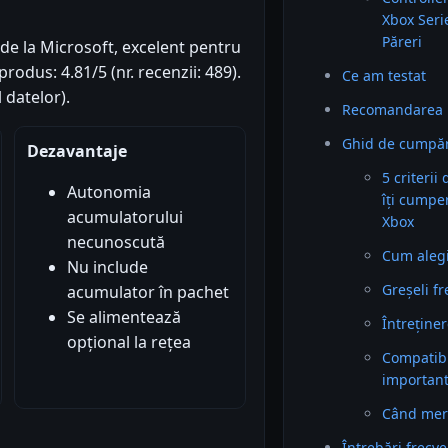
Xbox Seri
Păreri
e la Microsoft, excelent pentru
produs: 4.81/5 (nr. recenzii: 489).
Ce am testat
 datelor).
Recomandarea 
Ghid de cumpăr
Dezavantaje
5 criterii
Autonomia
îți cumpe
acumulatorului
Xbox
necunoscută
Cum alegi 
Nu include
Greșeli f
acumulator în pachet
Se alimentează
Întreținer
opțional la rețea
Compatibil
importan
Când mer
Întrebări frecv