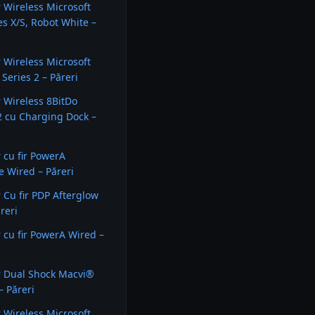
r Wireless Microsoft
es X/S, Robot White –
r Wireless Microsoft
 Series 2 – Păreri
r Wireless 8BitDo
2 cu Charging Dock –
r cu fir PowerA
 Wired – Păreri
r Cu fir PDP Afterglow
reri
r cu fir PowerA Wired –
r Dual Shock Macvi®
– Păreri
r Wireless Microsoft