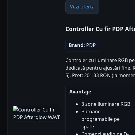
Vezi oferta
Controller Cu fir PDP A
Brand:
PDP
Controler cu iluminare RGB pers
dedicată pentru ajustări fine. R
5). Preț: 201.33 RON (la momen
Avantaje
8 zone iluminare RGB
Butoane
programabile pe
spate
Comenzi audio pe D-