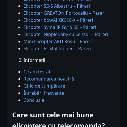
Elicopter SIKS Albastru – Păreri
Elicopter GREATON Portocaliu – Păreri
Elicopter bowAI XK916-X – Păreri
Elicopter Syma IR Gyro S5 – Păreri
Elicopter NippleBaby cu Senzor – Păreri
Mini Elicopter AKU Rosu – Păreri
Elicopter Prixtal Galben – Păreri
Informații
Ce am testat
Recomandarea noastră
Ghid de cumpărare
Întrebări frecvente
Concluzie
Care sunt cele mai bune
elicoptere cu telecomanda?