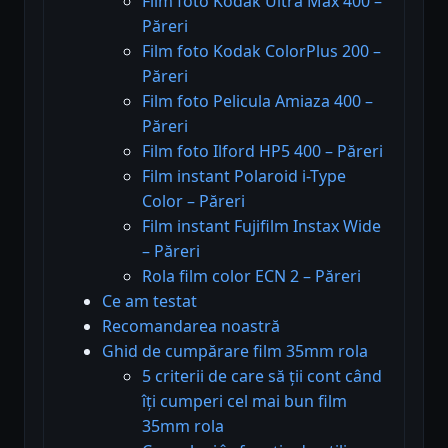
Film foto Kodak Ultra Max 400 –
Păreri
Film foto Kodak ColorPlus 200 –
Păreri
Film foto Pelicula Amiaza 400 –
Păreri
Film foto Ilford HP5 400 – Păreri
Film instant Polaroid i-Type
Color – Păreri
Film instant Fujifilm Instax Wide
– Păreri
Rola film color ECN 2 – Păreri
Ce am testat
Recomandarea noastră
Ghid de cumpărare film 35mm rola
5 criterii de care să ții cont când
îți cumperi cel mai bun film
35mm rola