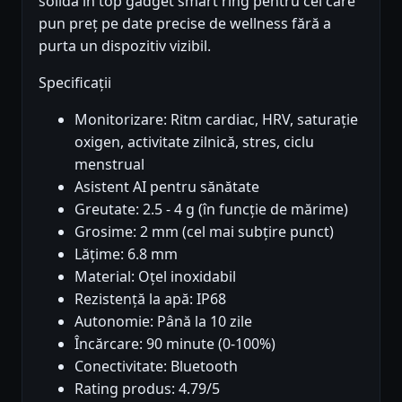
solidă în top gadget smart ring pentru cei care
pun preț pe date precise de wellness fără a
purta un dispozitiv vizibil.
Specificații
Monitorizare: Ritm cardiac, HRV, saturație
oxigen, activitate zilnică, stres, ciclu
menstrual
Asistent AI pentru sănătate
Greutate: 2.5 - 4 g (în funcție de mărime)
Grosime: 2 mm (cel mai subțire punct)
Lățime: 6.8 mm
Material: Oțel inoxidabil
Rezistență la apă: IP68
Autonomie: Până la 10 zile
Încărcare: 90 minute (0-100%)
Conectivitate: Bluetooth
Rating produs: 4.79/5