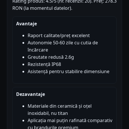
Rating produs: 4.5/5 (nr. recenzii: 20). Preț: 278.3
RON (la momentul datelor).
Avantaje
Raport calitate/preț excelent
Autonomie 50-60 zile cu cutia de
încărcare
Greutate redusă 2.6g
Rezistență IP68
Asistență pentru stabilire dimensiune
Dezavantaje
Materiale din ceramică și oțel
inoxidabil, nu titan
Aplicația mai puțin rafinată comparativ
cu brandurile premium