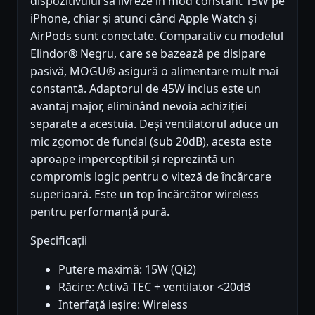
dispozitivului să livreze în mod constant 15W pe
iPhone, chiar și atunci când Apple Watch și
AirPods sunt conectate. Comparativ cu modelul
Elindor® Negru, care se bazează pe disipare
pasivă, MOGU® asigură o alimentare mult mai
constantă. Adaptorul de 45W inclus este un
avantaj major, eliminând nevoia achiziției
separate a acestuia. Deși ventilatorul aduce un
mic zgomot de fundal (sub 20dB), acesta este
aproape imperceptibil și reprezintă un
compromis logic pentru o viteză de încărcare
superioară. Este un top încărcător wireless
pentru performanță pură.
Specificații
Putere maximă: 15W (Qi2)
Răcire: Activă TEC + ventilator <20dB
Interfață ieșire: Wireless