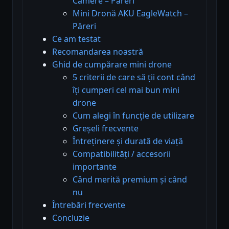
Camere – Păreri
Mini Dronă AKU EagleWatch –
Păreri
Ce am testat
Recomandarea noastră
Ghid de cumpărare mini drone
5 criterii de care să ții cont când
îți cumperi cel mai bun mini
drone
Cum alegi în funcție de utilizare
Greșeli frecvente
Întreținere și durată de viață
Compatibilități / accesorii
importante
Când merită premium și când
nu
Întrebări frecvente
Concluzie