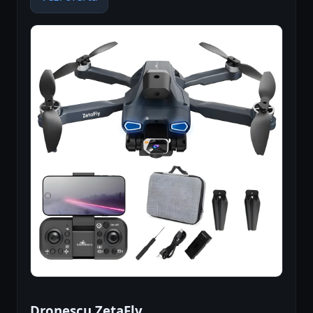
Dronescu ZetaFly