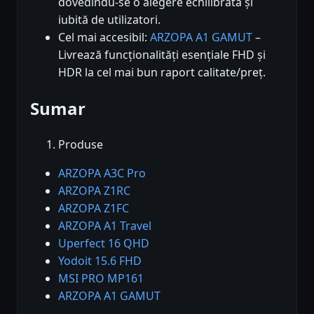
dovedindu-se o alegere echilibrată și
iubită de utilizatori.
Cel mai accesibil:
ARZOPA A1 GAMUT
–
Livrează funcționalități esențiale FHD și
HDR la cel mai bun raport calitate/preț.
Sumar
Produse
ARZOPA A3C Pro
ARZOPA Z1RC
ARZOPA Z1FC
ARZOPA A1 Travel
Uperfect 16 QHD
Yodoit 15.6 FHD
MSI PRO MP161
ARZOPA A1 GAMUT