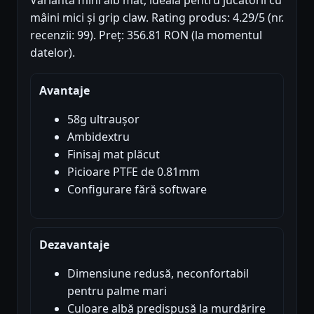
Varianta mini alb mat, ideală pentru jucătorii cu
mâini mici și grip claw. Rating produs: 4.29/5 (nr.
recenzii: 99). Preț: 356.81 RON (la momentul
datelor).
Avantaje
58g ultraușor
Ambidextru
Finisaj mat plăcut
Picioare PTFE de 0.81mm
Configurare fără software
Dezavantaje
Dimensiune redusă, neconfortabil
pentru palme mari
Culoare albă predispusă la murdărire