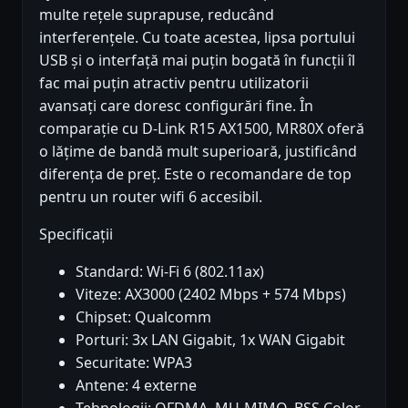
multe rețele suprapuse, reducând
interferențele. Cu toate acestea, lipsa portului
USB și o interfață mai puțin bogată în funcții îl
fac mai puțin atractiv pentru utilizatorii
avansați care doresc configurări fine. În
comparație cu D-Link R15 AX1500, MR80X oferă
o lățime de bandă mult superioară, justificând
diferența de preț. Este o recomandare de top
pentru un router wifi 6 accesibil.
Specificații
Standard: Wi-Fi 6 (802.11ax)
Viteze: AX3000 (2402 Mbps + 574 Mbps)
Chipset: Qualcomm
Porturi: 3x LAN Gigabit, 1x WAN Gigabit
Securitate: WPA3
Antene: 4 externe
Tehnologii: OFDMA, MU-MIMO, BSS Color