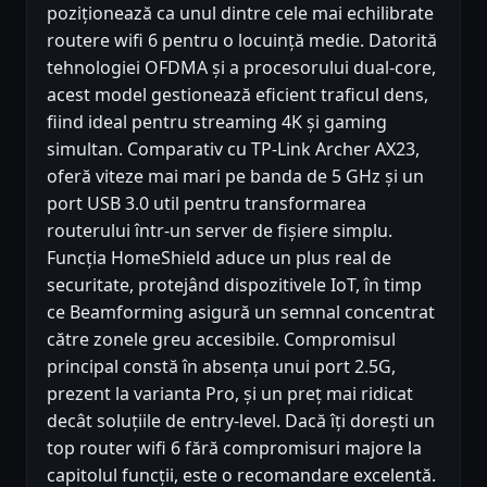
poziționează ca unul dintre cele mai echilibrate
routere wifi 6 pentru o locuință medie. Datorită
tehnologiei OFDMA și a procesorului dual-core,
acest model gestionează eficient traficul dens,
fiind ideal pentru streaming 4K și gaming
simultan. Comparativ cu TP-Link Archer AX23,
oferă viteze mai mari pe banda de 5 GHz și un
port USB 3.0 util pentru transformarea
routerului într-un server de fișiere simplu.
Funcția HomeShield aduce un plus real de
securitate, protejând dispozitivele IoT, în timp
ce Beamforming asigură un semnal concentrat
către zonele greu accesibile. Compromisul
principal constă în absența unui port 2.5G,
prezent la varianta Pro, și un preț mai ridicat
decât soluțiile de entry-level. Dacă îți dorești un
top router wifi 6 fără compromisuri majore la
capitolul funcții, este o recomandare excelentă.