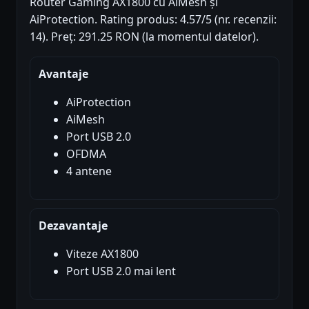
Router Gaming AX1800 cu AiMesh și
AiProtection. Rating produs: 4.57/5 (nr. recenzii:
14). Preț: 291.25 RON (la momentul datelor).
Avantaje
AiProtection
AiMesh
Port USB 2.0
OFDMA
4 antene
Dezavantaje
Viteze AX1800
Port USB 2.0 mai lent