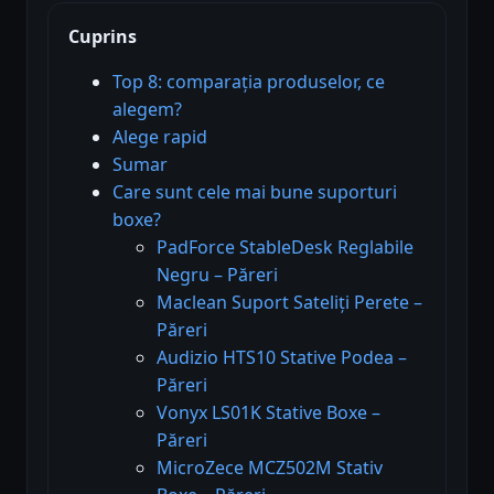
Cuprins
Top 8: comparația produselor, ce
alegem?
Alege rapid
Sumar
Care sunt cele mai bune suporturi
boxe?
PadForce StableDesk Reglabile
Negru – Păreri
Maclean Suport Sateliți Perete –
Păreri
Audizio HTS10 Stative Podea –
Păreri
Vonyx LS01K Stative Boxe –
Păreri
MicroZece MCZ502M Stativ