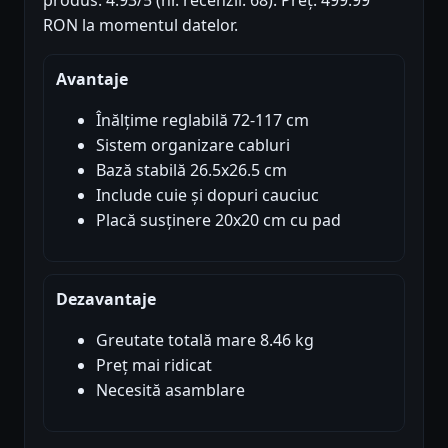
produs: 4.93/5 (nr. recenzii: 68). Preț: 499.99
RON la momentul datelor.
Avantaje
Înălțime reglabilă 72-117 cm
Sistem organizare cabluri
Bază stabilă 26.5x26.5 cm
Include cuie și dopuri cauciuc
Placă susținere 20x20 cm cu pad
Dezavantaje
Greutate totală mare 8.46 kg
Preț mai ridicat
Necesită asamblare