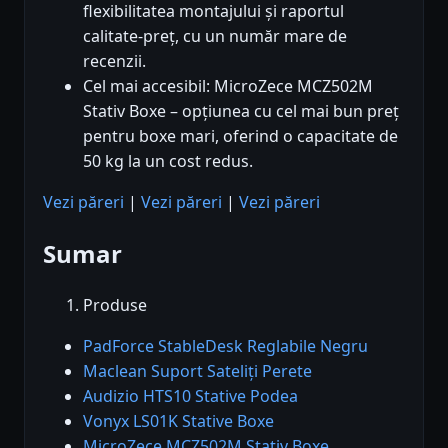
flexibilitatea montajului și raportul
calitate-preț, cu un număr mare de
recenzii.
Cel mai accesibil: MicroZece MCZ502M
Stativ Boxe – opțiunea cu cel mai bun preț
pentru boxe mari, oferind o capacitate de
50 kg la un cost redus.
Vezi păreri
|
Vezi păreri
|
Vezi păreri
Sumar
Produse
PadForce StableDesk Reglabile Negru
Maclean Suport Sateliți Perete
Audizio HTS10 Stative Podea
Vonyx LS01K Stative Boxe
MicroZece MCZ502M Stativ Boxe