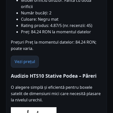
Model orificiu difuzor: Fanta cu două
orificii
Număr bucăți: 2
Culoare: Negru mat
Rating produs: 4.87/5 (nr. recenzii: 45)
Preț: 84.24 RON la momentul datelor
Prețuri Preț la momentul datelor: 84.24 RON;
poate varia.
Vezi prețul
Audizio HTS10 Stative Podea – Păreri
O alegere simplă și eficientă pentru boxele
satelit de dimensiuni mici care necesită plasare
la nivelul urechii.