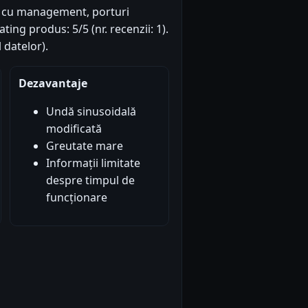
W cu management, porturi
ting produs: 5/5 (nr. recenzii: 1).
 datelor).
Dezavantaje
Undă sinusoidală
modificată
Greutate mare
Informații limitate
despre timpul de
funcționare