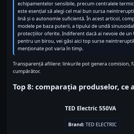
echipamentelor sensibile, precum centralele termic
este esențial să alegi cel mai bun sursa neintrerupti
lină și o autonomie suficientă. În acest articol, co
modele pe baza puterii, a tipului de undă sinusoidal
protecțiilor oferite. Indiferent dacă ai nevoie de u
pentru un birou, vei găsi aici top surse neintreruptib
menționate pot varia în timp.
Transparență afiliere: linkurile pot genera comision, 
cumpărător.
Top 8: comparația produselor, ce
TED Electric 550VA
Brand:
TED ELECTRIC