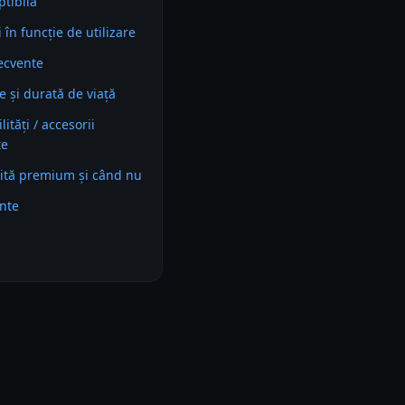
ptibila
în funcție de utilizare
recvente
e și durată de viață
ități / accesorii
te
ită premium și când nu
ente