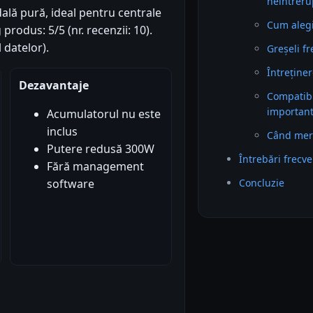
neintreru
lă pură, ideal pentru centrale
Cum alegi 
produs: 5/5 (nr. recenzii: 10).
 datelor).
Greșeli f
Întreținer
Dezavantaje
Compatibil
importan
Acumulatorul nu este
inclus
Când mer
Putere redusă 300W
Întrebări frecv
Fără management
Concluzie
software