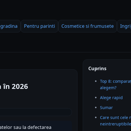
 gradina
Pentru parinti
Cosmetice si frumusete
Ingri
Cuprins
Top 8: comparaț
a în 2026
alegem?
Alege rapid
Sumar
Care sunt cele
neintreruptibil
telor sau la defectarea