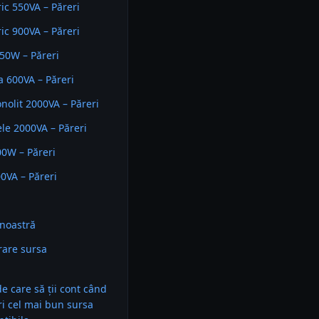
ric 550VA – Păreri
ric 900VA – Păreri
50W – Păreri
a 600VA – Păreri
nolit 2000VA – Păreri
ele 2000VA – Păreri
0W – Păreri
00VA – Păreri
noastră
are sursa
a
 de care să ții cont când
ri cel mai bun sursa