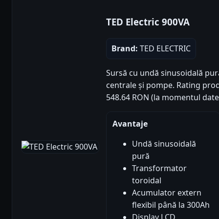
TED Electric 900VA
Brand:
TED ELECTRIC
Sursă cu undă sinusoidală pur
centrale și pompe. Rating produs
548.64 RON (la momentul datel
Avantaje
Undă sinusoidală
pură
Transformator
toroidal
Acumulator extern
flexibil până la 300Ah
Display LCD