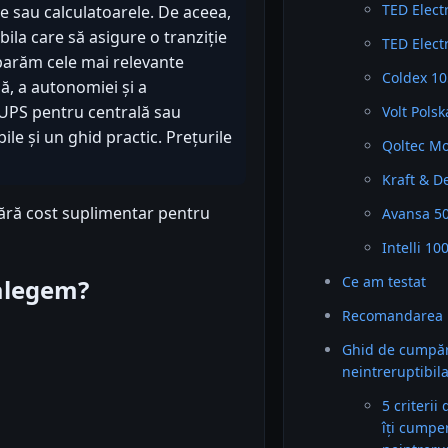
TED Elect
e sau calculatoarele. De aceea,
bila care să asigure o tranziție
TED Elect
mparăm cele mai relevante
Coldex 10
ă, a autonomiei și a
n UPS pentru centrală sau
Volt Polsk
ile și un ghid practic. Prețurile
Qoltec Mo
Kraft & D
fără cost suplimentar pentru
Avansa 50
Intelli 10
Ce am testat
 alegem?
Recomandarea 
Ghid de cumpăr
neintreruptibil
5 criterii
îți cumpe