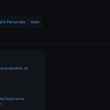
jire Personala
Auto
ia produselor, ce
 mai bune surse
e?