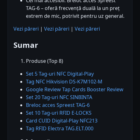
Cel mai accesibil: Breloc acces Spreest
TAG-6 – oferă frecvență duală la un preț
extrem de mic, potrivit pentru uz general.
Vezi păreri
|
Vezi păreri
|
Vezi păreri
Sumar
Produse (Top 8)
Set 5 Tag-uri NFC Digital-Play
Tag NFC Hikvision DS-K7M102-M
Google Review Tap Cards Booster Review
Set 20 Tag-uri NFC SINBINTA
Breloc acces Spreest TAG-6
Set 10 Tag-uri RFID E-LOCKS
Card CUID Digital-Play NFC213
Tag RFID Electra TAG.ELT.000