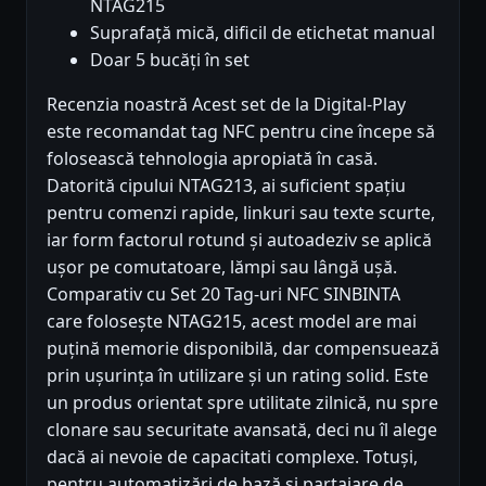
NTAG215
Suprafață mică, dificil de etichetat manual
Doar 5 bucăți în set
Recenzia noastră Acest set de la Digital-Play
este recomandat tag NFC pentru cine începe să
folosească tehnologia apropiată în casă.
Datorită cipului NTAG213, ai suficient spațiu
pentru comenzi rapide, linkuri sau texte scurte,
iar form factorul rotund și autoadeziv se aplică
ușor pe comutatoare, lămpi sau lângă ușă.
Comparativ cu Set 20 Tag-uri NFC SINBINTA
care folosește NTAG215, acest model are mai
puțină memorie disponibilă, dar compensuează
prin ușurința în utilizare și un rating solid. Este
un produs orientat spre utilitate zilnică, nu spre
clonare sau securitate avansată, deci nu îl alege
dacă ai nevoie de capacitati complexe. Totuși,
pentru automatizări de bază și partajare de