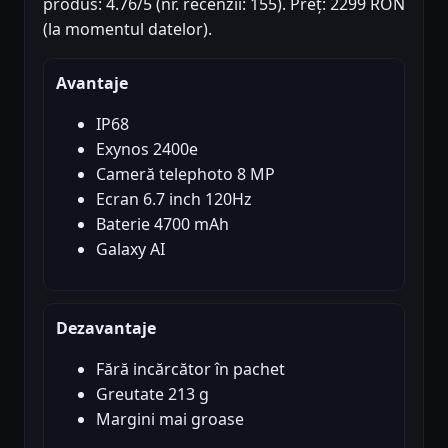
produs: 4.76/5 (nr. recenzii: 155). Preț: 2299 RON
(la momentul datelor).
Avantaje
IP68
Exynos 2400e
Cameră telephoto 8 MP
Ecran 6.7 inch 120Hz
Baterie 4700 mAh
Galaxy AI
Dezavantaje
Fără incărcător în pachet
Greutate 213 g
Margini mai groase