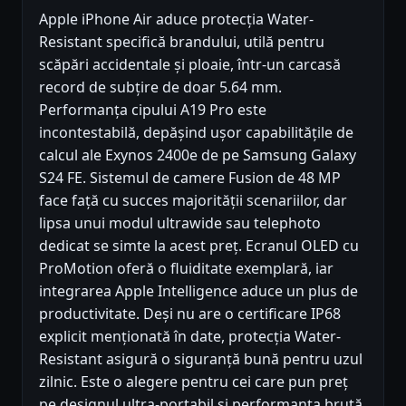
Apple iPhone Air aduce protecția Water-
Resistant specifică brandului, utilă pentru
scăpări accidentale și ploaie, într-un carcasă
record de subțire de doar 5.64 mm.
Performanța cipului A19 Pro este
incontestabilă, depășind ușor capabilitățile de
calcul ale Exynos 2400e de pe Samsung Galaxy
S24 FE. Sistemul de camere Fusion de 48 MP
face față cu succes majorității scenariilor, dar
lipsa unui modul ultrawide sau telephoto
dedicat se simte la acest preț. Ecranul OLED cu
ProMotion oferă o fluiditate exemplară, iar
integrarea Apple Intelligence aduce un plus de
productivitate. Deși nu are o certificare IP68
explicit menționată în date, protecția Water-
Resistant asigură o siguranță bună pentru uzul
zilnic. Este o alegere pentru cei care pun preț
pe designul ultra-portabil și performanța brută