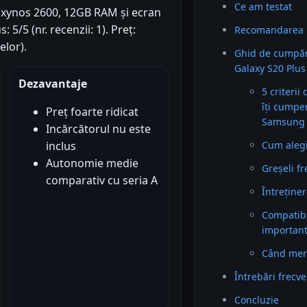
Ce am testat
Exynos 2600, 12GB RAM și ecran
 5/5 (nr. recenzii: 1). Preț:
Recomandarea 
lor).
Ghid de cumpăr
Galaxy S20 Plus
Dezavantaje
5 criterii
îți cumpe
Preț foarte ridicat
Samsung 
Incărcătorul nu este
Cum alegi 
inclus
Autonomie medie
Greșeli f
comparativ cu seria A
Întreținer
Compatibil
importan
Când mer
Întrebări frecv
Concluzie