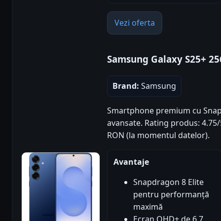
Vezi oferta
Samsung Galaxy S25+ 2
Brand:
Samsung
Smartphone premium cu Snapdra
avansate. Rating produs: 4.75/5 
RON (la momentul datelor).
Avantaje
Snapdragon 8 Elite
pentru performanță
maximă
Ecran QHD+ de 6.7