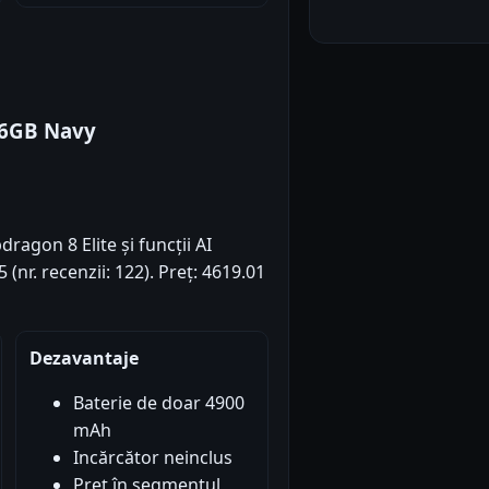
56GB Navy
gon 8 Elite și funcții AI
(nr. recenzii: 122). Preț: 4619.01
Dezavantaje
Baterie de doar 4900
mAh
Incărcător neinclus
Preț în segmentul