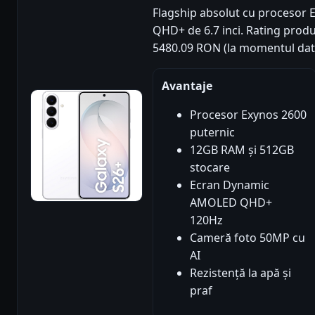
Flagship absolut cu procesor 
QHD+ de 6.7 inci. Rating produs:
5480.09 RON (la momentul date
Avantaje
Procesor Exynos 2600
puternic
12GB RAM și 512GB
stocare
Ecran Dynamic
AMOLED QHD+
120Hz
Cameră foto 50MP cu
AI
Rezistență la apă și
praf