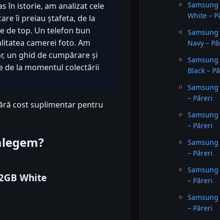
Samsung 
 în istorie, am analizat cele
White – P
e îi preiau ștafeta, de la
ile de top. Un telefon bun
Samsung 
alitatea camerei foto. Am
Navy – Pă
ar, un ghid de cumpărare și
Samsung 
e de la momentul colectării
Black – Pă
Samsung 
– Păreri
fără cost suplimentar pentru
Samsung 
– Păreri
 alegem?
Samsung 
– Păreri
Samsung 
12GB White
– Păreri
Samsung 
– Păreri