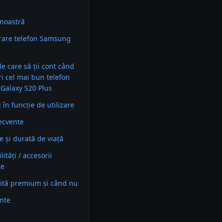
noastră
are telefon Samsung
 de care să ții cont când
ri cel mai bun telefon
Galaxy S20 Plus
în funcție de utilizare
recvente
e și durată de viață
ități / accesorii
te
ită premium și când nu
ente