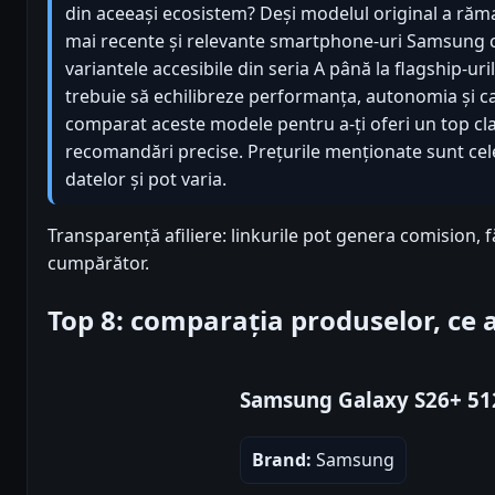
din aceeași ecosistem? Deși modelul original a rămas
mai recente și relevante smartphone-uri Samsung car
variantele accesibile din seria A până la flagship-ur
trebuie să echilibreze performanța, autonomia și c
comparat aceste modele pentru a-ți oferi un top cl
recomandări precise. Prețurile menționate sunt cel
datelor și pot varia.
Transparență afiliere: linkurile pot genera comision, 
cumpărător.
Top 8: comparația produselor, ce
Samsung Galaxy S26+ 5
Brand:
Samsung