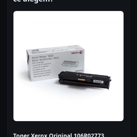
Toner Xerox Original 106R02773