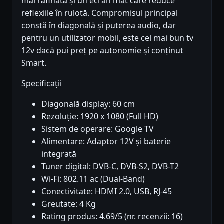
mai rafinată și un ecran mat care reduce
reflexiile în rulotă. Compromisul principal
constă în diagonală și puterea audio, dar
pentru un utilizator mobil, este cel mai bun tv
12v dacă pui preț pe autonomie și conținut
Smart.
Specificații
Diagonală display: 60 cm
Rezoluție: 1920 x 1080 (Full HD)
Sistem de operare: Google TV
Alimentare: Adaptor 12V și baterie
integrată
Tuner digital: DVB-C, DVB-S2, DVB-T2
Wi-Fi: 802.11 ac (Dual-Band)
Conectivitate: HDMI 2.0, USB, RJ-45
Greutate: 4 Kg
Rating produs: 4.69/5 (nr. recenzii: 16)