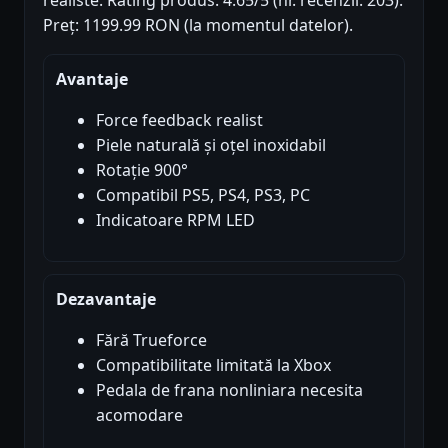
realiste. Rating produs: 4.65/5 (nr. recenzii: 203).
Preț: 1199.99 RON (la momentul datelor).
Avantaje
Force feedback realist
Piele naturală și oțel inoxidabil
Rotație 900°
Compatibil PS5, PS4, PS3, PC
Indicatoare RPM LED
Dezavantaje
Fără Trueforce
Compatibilitate limitată la Xbox
Pedala de frana nonliniara necesita
acomodare