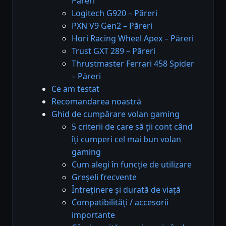
Păreri
Logitech G920 – Păreri
PXN V9 Gen2 – Păreri
Hori Racing Wheel Apex – Păreri
Trust GXT 289 – Păreri
Thrustmaster Ferrari 458 Spider
– Păreri
Ce am testat
Recomandarea noastră
Ghid de cumpărare volan gaming
5 criterii de care să ții cont când
îți cumperi cel mai bun volan
gaming
Cum alegi în funcție de utilizare
Greșeli frecvente
Întreținere și durată de viață
Compatibilități / accesorii
importante