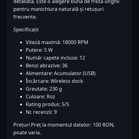
detaliată. Este o alegere bună de freză unghii
pentru manichiura naturală și retușuri
frecvente.
Specificații
Viteză maximă: 18000 RPM
Putere: 5 W
Număr capete incluse: 12
Benzi abrazive: 36
Alimentare: Acumulator (USB)
Încărcare: Wireless dock
Greutate: 230 g
Culoare: Roz
Rating produs: 5/5
Nr. recenzii: 9
Prețuri Preț la momentul datelor: 100 RON;
poate varia.