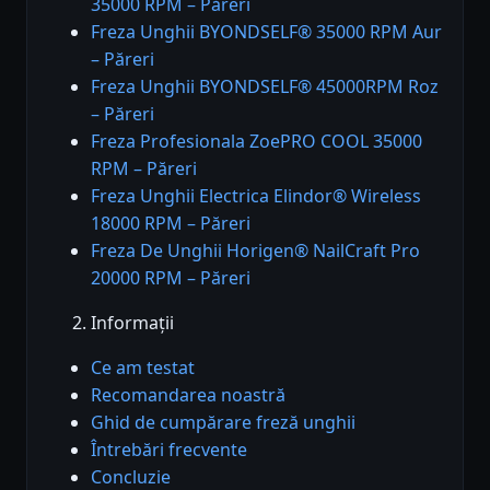
35000 RPM – Păreri
Freza Unghii BYONDSELF® 35000 RPM Aur
– Păreri
Freza Unghii BYONDSELF® 45000RPM Roz
– Păreri
Freza Profesionala ZoePRO COOL 35000
RPM – Păreri
Freza Unghii Electrica Elindor® Wireless
18000 RPM – Păreri
Freza De Unghii Horigen® NailCraft Pro
20000 RPM – Păreri
Informații
Ce am testat
Recomandarea noastră
Ghid de cumpărare freză unghii
Întrebări frecvente
Concluzie