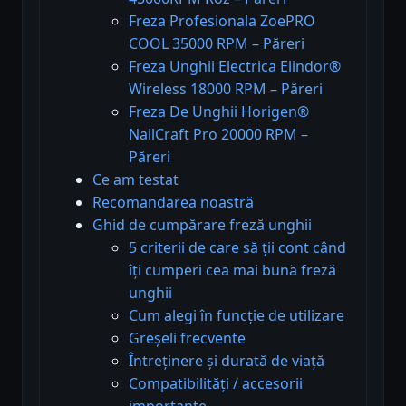
Freza Profesionala ZoePRO
COOL 35000 RPM – Păreri
Freza Unghii Electrica Elindor®
Wireless 18000 RPM – Păreri
Freza De Unghii Horigen®
NailCraft Pro 20000 RPM –
Păreri
Ce am testat
Recomandarea noastră
Ghid de cumpărare freză unghii
5 criterii de care să ții cont când
îți cumperi cea mai bună freză
unghii
Cum alegi în funcție de utilizare
Greșeli frecvente
Întreținere și durată de viață
Compatibilități / accesorii
importante