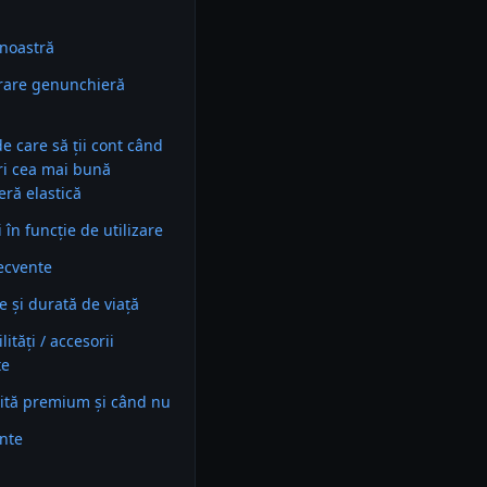
noastră
rare genunchieră
 de care să ții cont când
ri cea mai bună
ră elastică
în funcție de utilizare
recvente
e și durată de viață
ități / accesorii
te
ită premium și când nu
ente