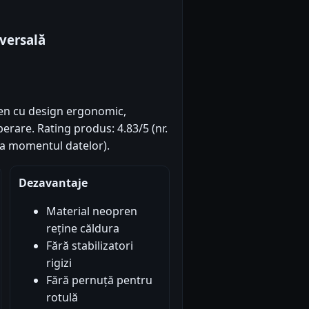
versală
ren cu design ergonomic,
perare. Rating produs: 4.83/5 (nr.
(la momentul datelor).
Dezavantaje
Material neopren
reține căldura
Fără stabilizatori
rigizi
Fără pernuță pentru
rotulă