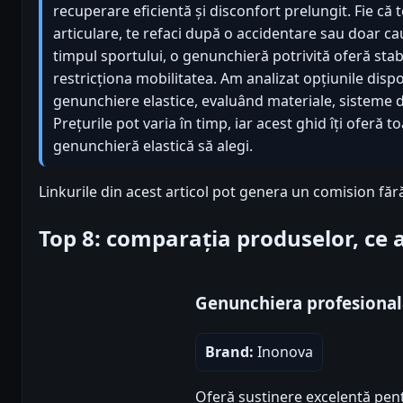
recuperare eficientă și disconfort prelungit. Fie că 
articulare, te refaci după o accidentare sau doar ca
timpul sportului, o genunchieră potrivită oferă stab
restricționa mobilitatea. Am analizat opțiunile dispo
genunchiere elastice, evaluând materiale, sisteme de
Prețurile pot varia în timp, iar acest ghid îți oferă t
genunchieră elastică să alegi.
Linkurile din acest articol pot genera un comision făr
Top 8: comparația produselor, ce
Genunchiera profesiona
Brand:
Inonova
Oferă susținere excelentă pent