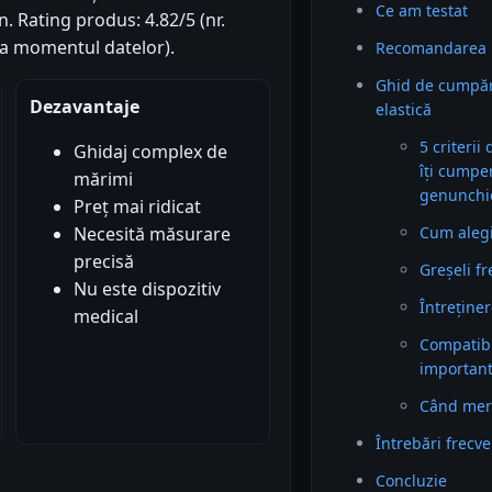
Ce am testat
on. Rating produs: 4.82/5 (nr.
(la momentul datelor).
Recomandarea 
Ghid de cumpă
Dezavantaje
elastică
5 criterii
Ghidaj complex de
îți cumpe
mărimi
genunchie
Preț mai ridicat
Cum alegi 
Necesită măsurare
precisă
Greșeli f
Nu este dispozitiv
Întreținer
medical
Compatibil
importan
Când mer
Întrebări frecv
Concluzie