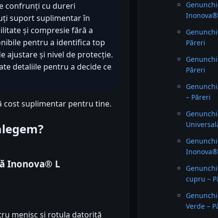
Genunchie
te confrunți cu dureri
Inonova® 
uți suport suplimentar în
ilitate și compresie fără a
Genunchi
nibile pentru a identifica top
Păreri
 ajustare și nivel de protecție.
Genunchie
oate detaliile pentru a decide ce
Păreri
Genunchi
– Păreri
ă cost suplimentar pentru tine.
Genunchi
Universal
 alegem?
Genunchi
Inonova® 
lă Inonova® L
Genunchie
cupru – P
Genunchi
Verde – P
ru menisc și rotula datorită