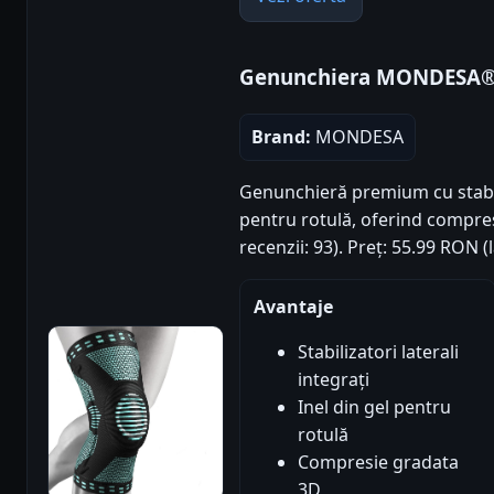
Genunchiera MONDESA®
Brand:
MONDESA
Genunchieră premium cu stabiliz
pentru rotulă, oferind compresi
recenzii: 93). Preț: 55.99 RON 
Avantaje
Stabilizatori laterali
integrați
Inel din gel pentru
rotulă
Compresie gradata
3D