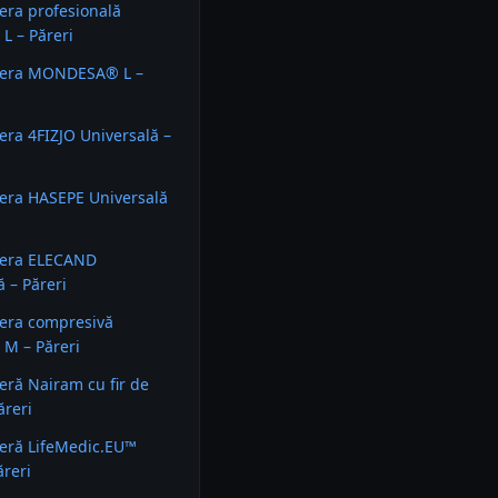
ra profesională
L – Păreri
era MONDESA® L –
ra 4FIZJO Universală –
era HASEPE Universală
era ELECAND
ă – Păreri
era compresivă
M – Păreri
ră Nairam cu fir de
ăreri
eră LifeMedic.EU™
ăreri