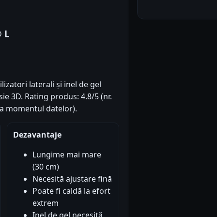
 L
atori laterali și inel de gel
e 3D. Rating produs: 4.8/5 (nr.
(la momentul datelor).
Dezavantaje
Lungime mai mare
(30 cm)
Necesită ajustare fină
Poate fi caldă la efort
extrem
Inel de gel necesită