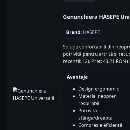
Genunchiera HASEPE Uni
Brand:
HASEPE
Soluție confortabilă din neop
potrivită pentru artrită și recu
recenzii: 12). Preț: 43.21 RON 
Avantaje
Design ergonomic
Material neopren
respirabil
Potrivită
stânga/dreapta
Compresie eficientă